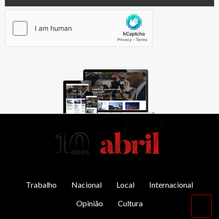
AbrilAbril
Trabalho
Nacional
Local
Internacional
Opinião
Cultura
Vol
par