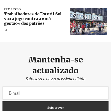
Crédito
PROTESTO
Trabalhadores da Estoril Sol
vão a jogo contra a «má
gestão» dos patrões
Créditos
/ SHS
Mantenha-se
actualizado
Subscreva a nossa newsletter diária