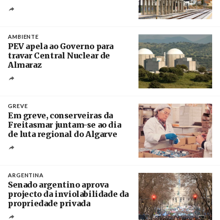
Créditos
/ IP
AMBIENTE
PEV apela ao Governo para
travar Central Nuclear de
Almaraz
Crédito
GREVE
Em greve, conserveiras da
Freitasmar juntam-se ao dia
de luta regional do Algarve
Crédito
ARGENTINA
Senado argentino aprova
projecto da inviolabilidade da
propriedade privada