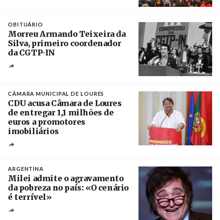
Créditos
Leandro Teysseire / Página 12
OBITUÁRIO
Morreu Armando Teixeira da
Silva, primeiro coordenador
da CGTP-IN
Créditos
/ CGTP-IN
CÂMARA MUNICIPAL DE LOURES
CDU acusa Câmara de Loures
de entregar 1,1 milhões de
euros a promotores
imobiliários
Créditos
Ricardo Leão
ARGENTINA
Milei admite o agravamento
da pobreza no país: «O cenário
é terrível»