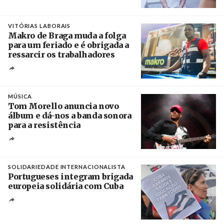
Créditos
/ European Public Health Association
VITÓRIAS LABORAIS
Makro de Braga muda a folga
para um feriado e é obrigada a
ressarcir os trabalhadores
Crédito
MÚSICA
Tom Morello anuncia novo
álbum e dá-nos a banda sonora
para a resistência
Crédito
SOLIDARIEDADE INTERNACIONALISTA
Portugueses integram brigada
europeia solidária com Cuba