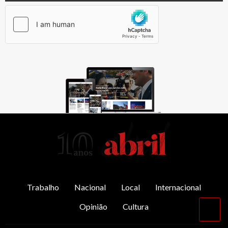
AbrilAbril
Trabalho
Nacional
Local
Internacional
Opinião
Cultura
Vol
par
o