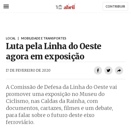
AbrilAbril
Passar
CONTRIBUIR
para
o
conteúdo
principal
LOCAL
|
MOBILIDADE E TRANSPORTES
Luta pela Linha do Oeste
agora em exposição
AbrilAbril
17 DE FEVEREIRO DE 2020
A Comissão de Defesa da Linha do Oeste vai
promover uma exposição no Museu do
Ciclismo, nas Caldas da Rainha, com
documentos, cartazes, filmes e um debate,
para falar sobre o futuro deste eixo
ferroviário.