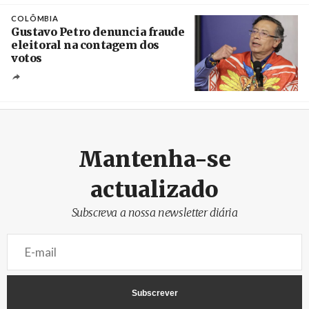
Créditos
Manuel de Almeida / Agência Lusa
COLÔMBIA
Gustavo Petro denuncia fraude
eleitoral na contagem dos
votos
Crédito
Mantenha-se
actualizado
Subscreva a nossa newsletter diária