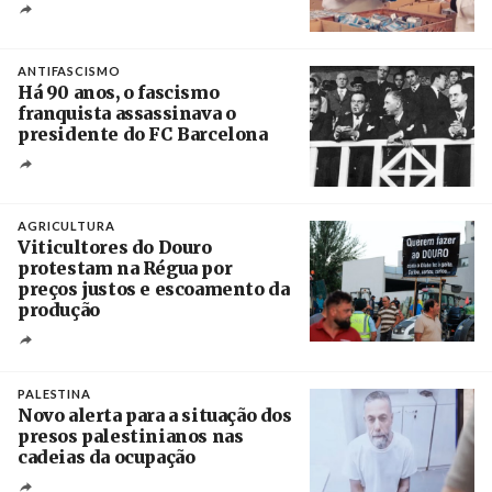
Crédito
ANTIFASCISMO
Há 90 anos, o fascismo
franquista assassinava o
presidente do FC Barcelona
Crédito
AGRICULTURA
Viticultores do Douro
protestam na Régua por
preços justos e escoamento da
produção
Créditos
Pedro Sarmento Costa / Agência Lusa
PALESTINA
Novo alerta para a situação dos
presos palestinianos nas
cadeias da ocupação