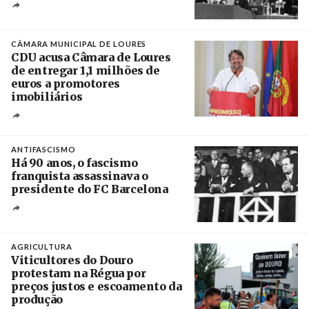
Créditos
/ CGTP-IN
CÂMARA MUNICIPAL DE LOURES
CDU acusa Câmara de Loures
de entregar 1,1 milhões de
euros a promotores
imobiliários
Créditos
Ricardo Leão
ANTIFASCISMO
Há 90 anos, o fascismo
franquista assassinava o
presidente do FC Barcelona
Crédito
AGRICULTURA
Viticultores do Douro
protestam na Régua por
preços justos e escoamento da
produção