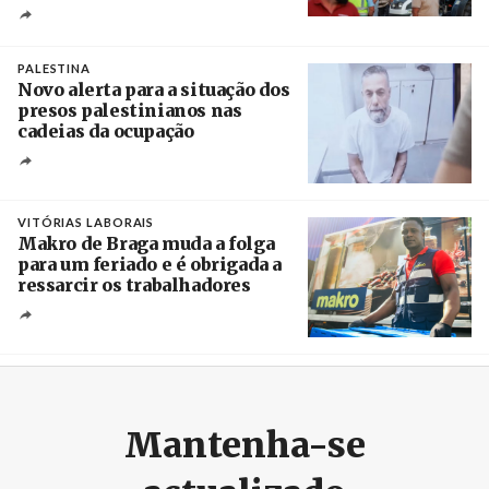
Créditos
Pedro Sarmento Costa / Agência Lusa
PALESTINA
Novo alerta para a situação dos
presos palestinianos nas
cadeias da ocupação
Créditos
/ European Public Health Association
VITÓRIAS LABORAIS
Makro de Braga muda a folga
para um feriado e é obrigada a
ressarcir os trabalhadores
Crédito
Mantenha-se