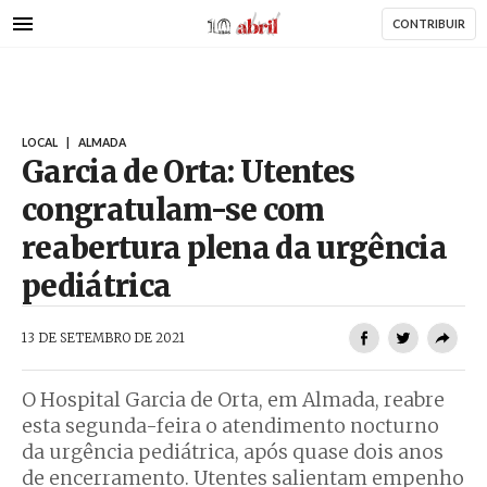
AbrilAbril
Passar
CONTRIBUIR
para
o
conteúdo
principal
LOCAL
|
ALMADA
Garcia de Orta: Utentes
congratulam-se com
reabertura plena da urgência
pediátrica
AbrilAbril
13 DE SETEMBRO DE 2021
O Hospital Garcia de Orta, em Almada, reabre
esta segunda-feira o atendimento nocturno
da urgência pediátrica, após quase dois anos
de encerramento. Utentes salientam empenho