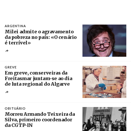
ARGENTINA
Milei admite o agravamento
da pobreza no país: «O cenário
é terrível»
Crédito
GREVE
Em greve, conserveiras da
Freitasmar juntam-se ao dia
de luta regional do Algarve
Crédito
OBITUÁRIO
Morreu Armando Teixeira da
Silva, primeiro coordenador
da CGTP-IN