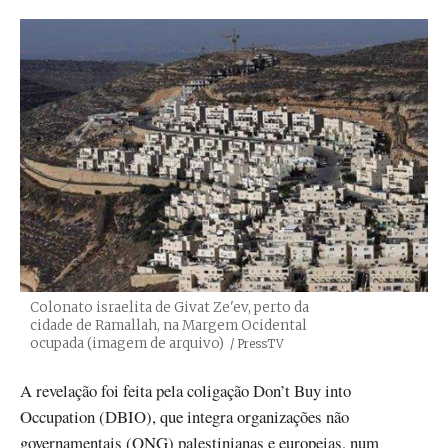
Colonato israelita de Givat Ze'ev, perto da
cidade de Ramallah, na Margem Ocidental
ocupada (imagem de arquivo)
Créditos
/ PressTV
A revelação foi feita pela coligação Don’t Buy into
Occupation (DBIO), que integra organizações não
governamentais (ONG) palestinianas e europeias, num