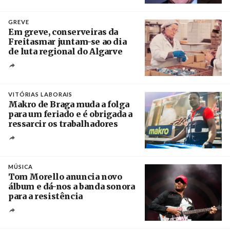
Crédito
GREVE
Em greve, conserveiras da
Freitasmar juntam-se ao dia
de luta regional do Algarve
Crédito
VITÓRIAS LABORAIS
Makro de Braga muda a folga
para um feriado e é obrigada a
ressarcir os trabalhadores
Crédito
MÚSICA
Tom Morello anuncia novo
álbum e dá-nos a banda sonora
para a resistência