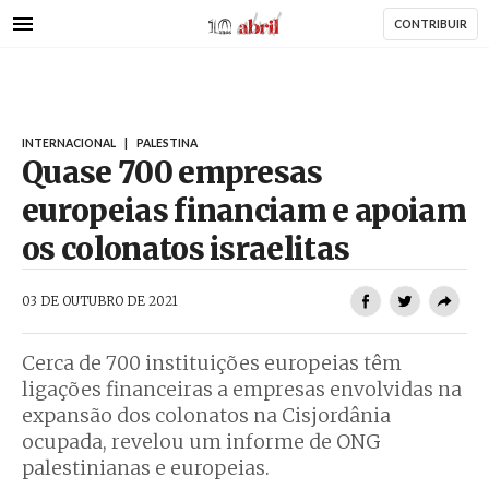
AbrilAbril
Passar
CONTRIBUIR
para
o
conteúdo
principal
INTERNACIONAL
|
PALESTINA
Quase 700 empresas
europeias financiam e apoiam
os colonatos israelitas
AbrilAbril
03 DE OUTUBRO DE 2021
Cerca de 700 instituições europeias têm
ligações financeiras a empresas envolvidas na
expansão dos colonatos na Cisjordânia
ocupada, revelou um informe de ONG
palestinianas e europeias.