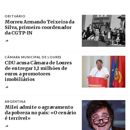
OBITUÁRIO
Morreu Armando Teixeira da
Silva, primeiro coordenador
da CGTP-IN
Créditos
/ CGTP-IN
CÂMARA MUNICIPAL DE LOURES
CDU acusa Câmara de Loures
de entregar 1,1 milhões de
euros a promotores
imobiliários
Créditos
Ricardo Leão
ARGENTINA
Milei admite o agravamento
da pobreza no país: «O cenário
é terrível»