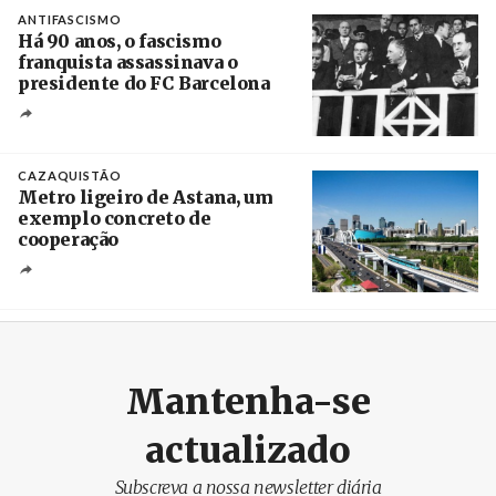
Crédito
ANTIFASCISMO
Há 90 anos, o fascismo
franquista assassinava o
presidente do FC Barcelona
Crédito
CAZAQUISTÃO
Metro ligeiro de Astana, um
exemplo concreto de
cooperação
Créditos
/ Xinhua
Mantenha-se
actualizado
Subscreva a nossa newsletter diária