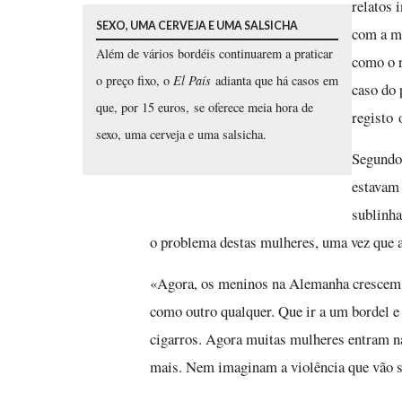
relatos 
SEXO, UMA CERVEJA E UMA SALSICHA
com a me
Além de vários bordéis continuarem a praticar
como o r
o preço fixo, o
El País
adianta que há casos em
caso do 
que, por 15 euros, se oferece meia hora de
registo 
sexo, uma cerveja e uma salsicha.
Segundo 
estavam 
sublinha
o problema destas mulheres, uma vez que a 
«Agora, os meninos na Alemanha crescem c
como outro qualquer. Que ir a um bordel 
cigarros. Agora muitas mulheres entram na
mais. Nem imaginam a violência que vão sof