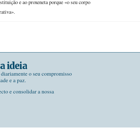
stituição e ao proxeneta porque «o seu corpo
rativa».
a ideia
e diariamente o seu compromisso
dade e a paz.
ecto e consolidar a nossa