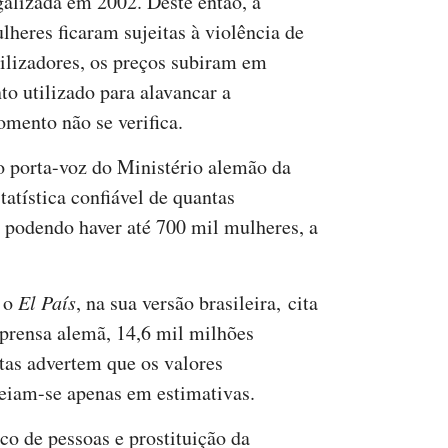
galizada em 2002. Deste então, a
heres ficaram sujeitas à violência de
tilizadores, os preços subiram em
to utilizado para alavancar a
omento não se verifica.
 porta-voz do Ministério alemão da
tatística confiável de quantas
 podendo haver até 700 mil mulheres, a
, o
El País
, na sua versão brasileira,
cita
rensa alemã, 14,6 mil milhões
tas advertem que os valores
eiam-se apenas em estimativas.
ico de pessoas e prostituição da