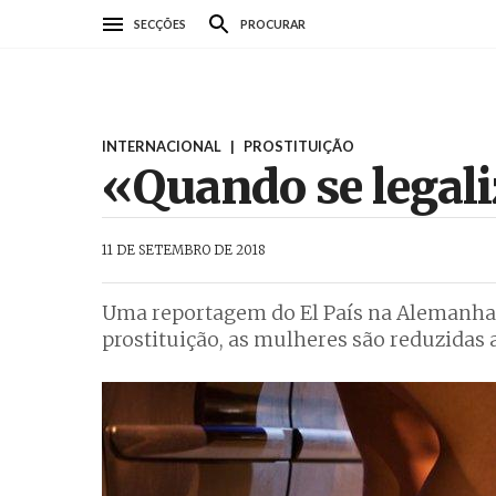
Passar
SECÇÕES
PROCURAR
para
o
conteúdo
principal
INTERNACIONAL
|
PROSTITUIÇÃO
«Quando se legali
AbrilAbril
11 DE SETEMBRO DE 2018
Uma reportagem do El País na Alemanha, 
prostituição, as mulheres são reduzidas 