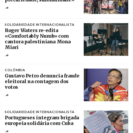
Créditos
/ União dos Sindicatos do Algarve
SOLIDARIEDADE INTERNACIONALISTA
Roger Waters re-edita
«Comfortably Numb» com
cantora palestiniana Mona
Miari
Crédito
COLÔMBIA
Gustavo Petro denuncia fraude
eleitoral na contagem dos
votos
Crédito
SOLIDARIEDADE INTERNACIONALISTA
Portugueses integram brigada
europeia solidária com Cuba