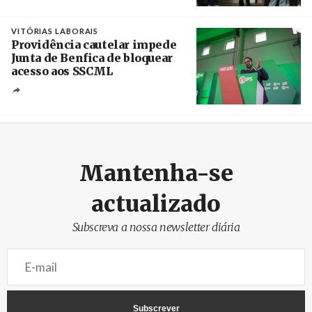
Créditos
Estela Silva / Agência Lusa
VITÓRIAS LABORAIS
Providência cautelar impede
Junta de Benfica de bloquear
acesso aos SSCML
Créditos
/ PS Benfica, Carnide e São Domingos de
Benfica
Mantenha-se
actualizado
Subscreva a nossa newsletter diária