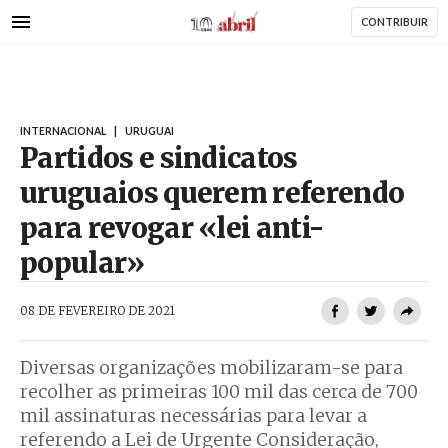
AbrilAbril
Passar
CONTRIBUIR
para
o
conteúdo
principal
INTERNACIONAL
|
URUGUAI
Partidos e sindicatos
uruguaios querem referendo
para revogar «lei anti-
popular»
AbrilAbril
08 DE FEVEREIRO DE 2021
Diversas organizações mobilizaram-se para
recolher as primeiras 100 mil das cerca de 700
mil assinaturas necessárias para levar a
referendo a Lei de Urgente Consideração,