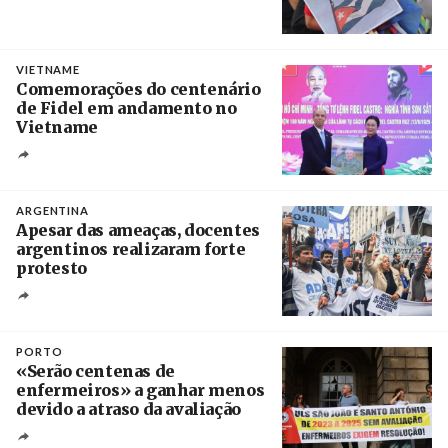
Créditos
Manuel de Almeida / Agência Lusa
VIETNAME
Comemorações do centenário
de Fidel em andamento no
Vietname
Créditos
/ baochinhphu.vn
ARGENTINA
Apesar das ameaças, docentes
argentinos realizaram forte
protesto
Créditos
Catriel Gallucci Bordoni / Página 12
PORTO
«Serão centenas de
enfermeiros» a ganhar menos
devido a atraso da avaliação