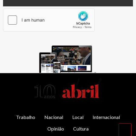
AbrilAbril
Trabalho
Nacional
Local
Internacional
Opinião
Cultura
Vol
par