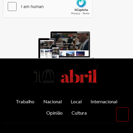
AbrilAbril
Trabalho
Nacional
Local
Internacional
Opinião
Cultura
Vol
par
o
top