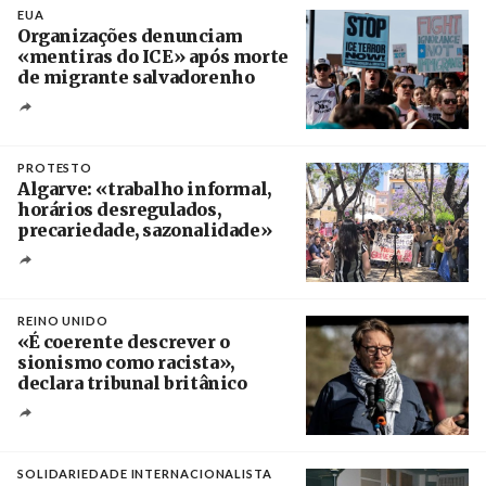
EUA
Organizações denunciam
«mentiras do ICE» após morte
de migrante salvadorenho
Créditos
/ TeleSur
PROTESTO
Algarve: «trabalho informal,
horários desregulados,
precariedade, sazonalidade»
Créditos
/ União dos Sindicatos do Algarve
REINO UNIDO
«É coerente descrever o
sionismo como racista»,
declara tribunal britânico
Créditos
Rob Browne / The Cradle
SOLIDARIEDADE INTERNACIONALISTA