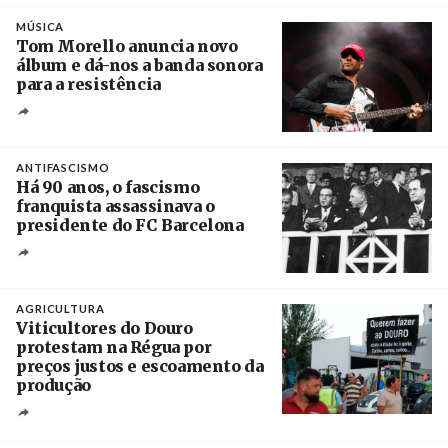
Crédito
MÚSICA
Tom Morello anuncia novo
álbum e dá-nos a banda sonora
para a resistência
Crédito
ANTIFASCISMO
Há 90 anos, o fascismo
franquista assassinava o
presidente do FC Barcelona
Crédito
AGRICULTURA
Viticultores do Douro
protestam na Régua por
preços justos e escoamento da
produção
Créditos
Pedro Sarmento Costa / Agência Lusa