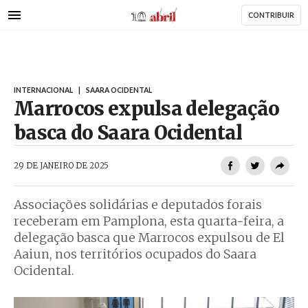
AbrilAbril
Passar
CONTRIBUIR
para
o
conteúdo
principal
INTERNACIONAL
|
SAARA OCIDENTAL
Marrocos expulsa delegação
basca do Saara Ocidental
AbrilAbril
29 DE JANEIRO DE 2025
Associações solidárias e deputados forais
receberam em Pamplona, esta quarta-feira, a
delegação basca que Marrocos expulsou de El
Aaiun, nos territórios ocupados do Saara
Ocidental.