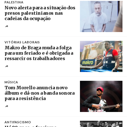
PALESTINA
Novo alerta para a situação dos
presos palestinianos nas
cadeias da ocupação
Créditos
/ European Public Health Association
VITÓRIAS LABORAIS
Makro de Braga muda a folga
para um feriado e é obrigada a
ressarcir os trabalhadores
Crédito
MÚSICA
Tom Morello anuncia novo
álbum e dá-nos a banda sonora
para a resistência
Crédito
ANTIFASCISMO