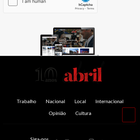
AbrilAbril
Trabalho
Nacional
Local
Internacional
Opinião
Cultura
Vol
par
o
top
Siga-nos