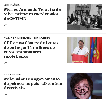
Crédito
OBITUÁRIO
Morreu Armando Teixeira da
Silva, primeiro coordenador
da CGTP-IN
Créditos
/ CGTP-IN
CÂMARA MUNICIPAL DE LOURES
CDU acusa Câmara de Loures
de entregar 1,1 milhões de
euros a promotores
imobiliários
Créditos
Ricardo Leão
ARGENTINA
Milei admite o agravamento
da pobreza no país: «O cenário
é terrível»
Crédito