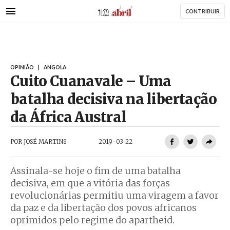
AbrilAbril
Passar
CONTRIBUIR
para
o
conteúdo
AbrilAbril
principal
OPINIÃO
|
ANGOLA
Cuito Cuanavale – Uma
batalha decisiva na libertação
da África Austral
POR
JOSÉ MARTINS
2019-03-22
Assinala-se hoje o fim de uma batalha
decisiva, em que a vitória das forças
revolucionárias permitiu uma viragem a favor
da paz e da libertação dos povos africanos
oprimidos pelo regime do apartheid.