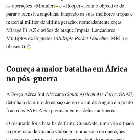
as operações «Moduler
» e «Hooper», com o objectivo de
8
parar a ofensiva angolana, lançando as suas melhores tropas e
material militar de última geração, nomeadamente caças
Mirage F1 AZ e aviões de ataque Impala, Lançadores
Múltiplos de Foguetes (
Multiple Rocket Launcher
, MRL) e
obuses G5
.
9
Começa a maior batalha em África
no pós-guerra
A Força Aérea Sul Africana (
South African Air Force
, SAAF)
detinha o domínio do espaço aéreo no sul de Angola e o ponto
fraco das FAPLA era precisamente a defesa antiaérea.
O resultado foi a batalha de Cuito Cuanavale, uma vila situada
na província de Cuando Cubango, numa zona de operações
cruzada por vários rios, de terreno acidentado e lamacento,