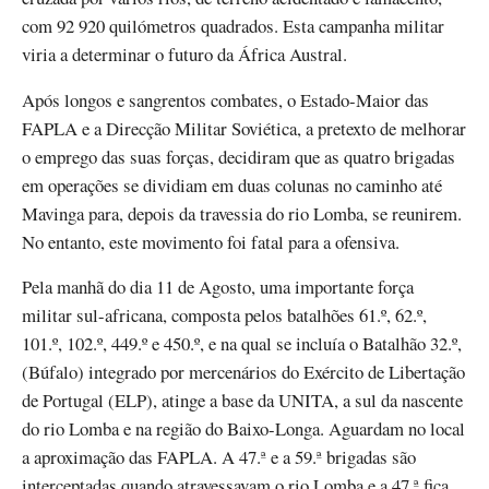
com 92 920 quilómetros quadrados. Esta campanha militar
viria a determinar o futuro da África Austral.
Após longos e sangrentos combates, o Estado-Maior das
FAPLA e a Direcção Militar Soviética, a pretexto de melhorar
o emprego das suas forças, decidiram que as quatro brigadas
em operações se dividiam em duas colunas no caminho até
Mavinga para, depois da travessia do rio Lomba, se reunirem.
No entanto, este movimento foi fatal para a ofensiva.
Pela manhã do dia 11 de Agosto, uma importante força
militar sul-africana, composta pelos batalhões 61.º, 62.º,
101.º, 102.º, 449.º e 450.º, e na qual se incluía o Batalhão 32.º,
(Búfalo) integrado por mercenários do Exército de Libertação
de Portugal (ELP), atinge a base da UNITA, a sul da nascente
do rio Lomba e na região do Baixo-Longa. Aguardam no local
a aproximação das FAPLA. A 47.ª e a 59.ª brigadas são
interceptadas quando atravessavam o rio Lomba e a 47.ª fica