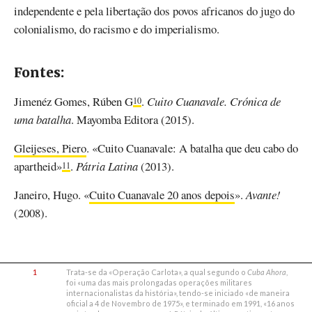
independente e pela libertação dos povos africanos do jugo do
colonialismo, do racismo e do imperialismo.
Fontes:
Jimenéz Gomes, Rúben G
.
Cuito Cuanavale. Crónica de
10
uma batalha
. Mayomba Editora (2015).
Gleijeses, Piero
. «Cuito Cuanavale: A batalha que deu cabo do
apartheid»
.
Pátria Latina
(2013).
11
Janeiro, Hugo. «
Cuito Cuanavale 20 anos depois
».
Avante!
(2008).
1
Trata-se da «Operação Carlota», a qual segundo o
Cuba Ahora
,
foi «uma das mais prolongadas operações militares
internacionalistas da história», tendo-se iniciado «de maneira
oficial a 4 de Novembro de 1975», e terminado em 1991, «16 anos