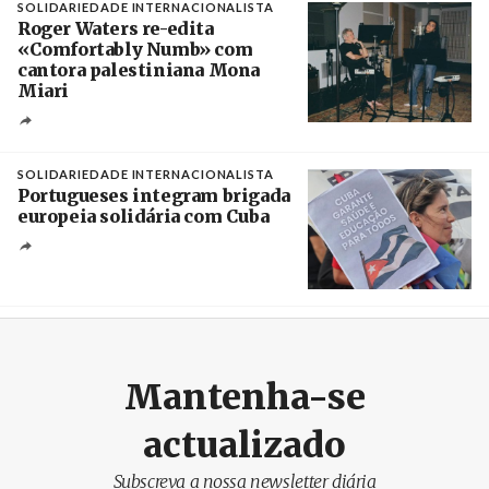
SOLIDARIEDADE INTERNACIONALISTA
Roger Waters re-edita
«Comfortably Numb» com
cantora palestiniana Mona
Miari
Crédito
SOLIDARIEDADE INTERNACIONALISTA
Portugueses integram brigada
europeia solidária com Cuba
Créditos
Manuel de Almeida / Agência Lusa
Mantenha-se
actualizado
Subscreva a nossa newsletter diária