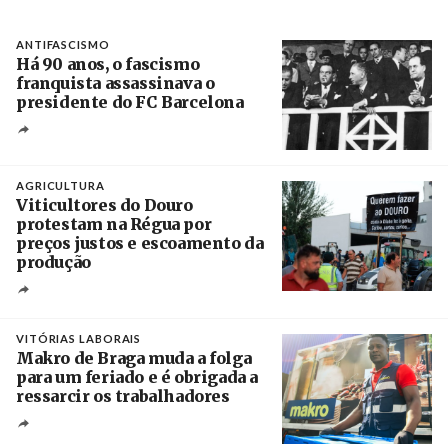
ANTIFASCISMO
Há 90 anos, o fascismo
franquista assassinava o
presidente do FC Barcelona
Crédito
AGRICULTURA
Viticultores do Douro
protestam na Régua por
preços justos e escoamento da
produção
Créditos
Pedro Sarmento Costa / Agência Lusa
VITÓRIAS LABORAIS
Makro de Braga muda a folga
para um feriado e é obrigada a
ressarcir os trabalhadores