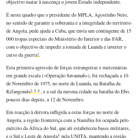
objectivo matar à nascença o jovem Estado independente.
É neste quadro que o presidente do MPLA, Agostinho Neto,
no sentido de garantir a soberania e a integridade do território
de Angola, pede ajuda a Cuba, que envia um contingente de 15
000 tropas especiais do Ministério do Interior e das FAR,
com o objectivo de impedir a tomada de Luanda e inverter o
curso da guerra
.
1
Esta primeira agressão de forças estrangeiras e mercenárias
em grande escala («Operação Savannah»), foi rechaçada a 10
de Novembro de 1975, no norte de Luanda, na Batalha da
Kifangondo
, e a sul da mesma cidade na batalha do Ebo,
2
,
3
,
4
poucos dias depois, a 12 de Novembro.
Em reacção à derrota infligida a estas forças no norte de
Angola, a região fronteiriça com a Namíbia foi ocupada pelo
exército da África do Sul, que ali estabeleceu bases militares,
e o Sul e Leste de Angola
pela UNITA, mantendo a região
5