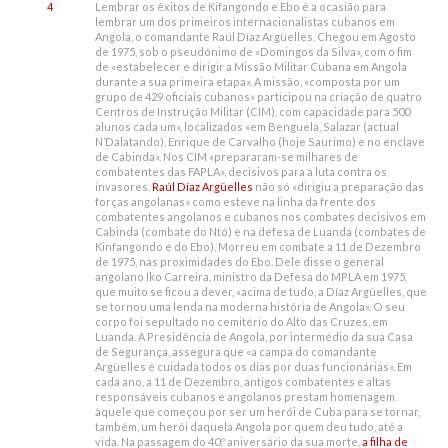
4
Lembrar os êxitos de Kifangondo e Ebo é a ocasião para
lembrar um dos primeiros internacionalistas cubanos em
Angola, o comandante Raúl Díaz Argüelles. Chegou em Agosto
de 1975, sob o pseudónimo de «Domingos da Silva», com o fim
de «estabelecer e dirigir a Missão Militar Cubana em Angola
durante a sua primeira etapa». A missão, «composta por um
grupo de 429 oficiais cubanos» participou na criação de quatro
Centros de Instrução Militar (CIM), com capacidade para 500
alunos cada um», localizados «em Benguela, Salazar (actual
N’Dalatando), Enrique de Carvalho (hoje Saurimo) e no enclave
de Cabinda». Nos CIM «prepararam-se milhares de
combatentes das FAPLA», decisivos para a luta contra os
invasores.
Raúl Díaz Argüelles
não só «dirigiu a preparação das
forças angolanas» como esteve na linha da frente dos
combatentes angolanos e cubanos nos combates decisivos em
Cabinda (combate do Ntó) e na defesa de Luanda (combates de
Kinfangondo e do Ebo). Morreu em combate a 11 de Dezembro
de 1975, nas proximidades do Ebo. Dele disse o general
angolano Iko Carreira, ministro da Defesa do MPLA em 1975,
que muito se ficou a dever, «acima de tudo, a Díaz Argüelles, que
se tornou uma lenda na moderna história de Angola». O seu
corpo foi sepultado no cemitério do Alto das Cruzes, em
Luanda. A Presidência de Angola, por intermédio da sua Casa
de Segurança, assegura que «a campa do comandante
Argüelles é cuidada todos os dias por duas funcionárias». Em
cada ano, a 11 de Dezembro, antigos combatentes e altas
responsáveis cubanos e angolanos prestam homenagem
àquele que começou por ser um herói de Cuba para se tornar,
também, um herói daquela Angola por quem deu tudo, até a
vida. Na passagem do 40.º aniversário da sua morte,
a filha de