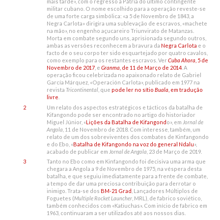
mais tarde», com o regresso à Pátria do último contingente
militar cubano. O nome escolhido para a operação reveste-se
de uma forte carga simbólica: «a 5 de Novembro de 1843, a
Negra Carlota» dirigira uma sublevação de escravos, «machete
na mão», no engenho açucareiro Triunvirato de Matanzas.
Morta em combate segundo uns, aprisionada segundo outros,
ambas as versões reconhecem a bravura da
Negra Carlota
e o
facto de o seu corpo ter sido esquartejado por quatro cavalos,
como exemplo para os restantes escravos. Ver
Cuba Ahora
, 5 de
Novembro de 2017
, e
Granma
, de 11 de Março de 2014
. A
operação ficou celebrizada no apaixonado relato de Gabriel
García Márquez, «Operación Carlota», publicado em 1977 na
revista
Tricontinental
, que
pode ler no sítio
Buala
, em tradução
livre
.
2
Um relato dos aspectos estratégicos e tácticos da batalha de
Kifangondo pode ser encontrado no artigo do historiador
Miguel Júnior, «
Lições da Batalha de Kifangond
o», em
Jornal de
Angola
, 11 de Novembro de 2018. Com interesse, também, um
relato de um dos sobreviventes dos combates de Kinfangondo
e do Ebo, «
Batalha de Kifangondo na voz do general Ndalu
»,
acabado de publicar em
Jornal de Angola
, 23 de Março de 2019.
3
Tanto no Ebo como em Kinfangondo foi decisiva uma arma que
chegara a Angola a 9 de Novembro de 1975, na véspera desta
batalha, e que seguiu imediatamente para a frente de combate,
a tempo de dar uma preciosa contribuição para derrotar o
inimigo. Trata-se dos
BM-21 Grad
, Lançadores Múltiplos de
Foguetes (
Multiple Rocket Launcher
, MRL), de fabrico soviético,
também conhecidos com «Katiuchas». Com início de fabrico em
1963, continuaram a ser utilizados até aos nossos dias.