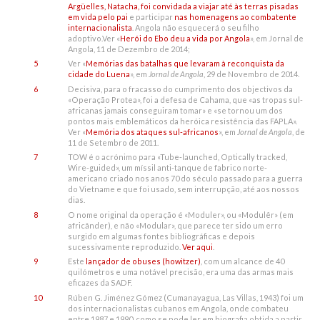
Argüelles, Natacha, foi convidada a viajar até às terras pisadas
em vida pelo pai
e participar
nas homenagens ao combatente
internacionalista
. Angola não esquecerá o seu filho
adoptivo.Ver «
Herói do Ebo deu a vida por Angola
», em Jornal de
Angola, 11 de Dezembro de 2014;
5
Ver «
Memórias das batalhas que levaram à reconquista da
cidade do Luena
», em
Jornal de Angola
, 29 de Novembro de 2014.
6
Decisiva, para o fracasso do cumprimento dos objectivos da
«Operação Protea», foi a defesa de Cahama, que «as tropas sul-
africanas jamais conseguiram tomar» e «se tornou um dos
pontos mais emblemáticos da heróica resistência das FAPLA».
Ver «
Memória dos ataques sul-africanos
», em
Jornal de Angola
, de
11 de Setembro de 2011.
7
TOW é o acrónimo para «Tube-launched, Optically tracked,
Wire-guided», um míssil anti-tanque de fabrico norte-
americano criado nos anos 70 do século passado para a guerra
do Vietname e que foi usado, sem interrupção, até aos nossos
dias.
8
O nome original da operação é «Moduler», ou «Modulêr» (em
africânder), e não «Modular», que parece ter sido um erro
surgido em algumas fontes bibliográficas e depois
sucessivamente reproduzido.
Ver aqui
.
9
Este
lançador de obuses (howitzer)
, com um alcance de 40
quilómetros e uma notável precisão, era uma das armas mais
eficazes da SADF.
10
Rúben G. Jiménez Gómez (Cumanayagua, Las Villas, 1943) foi um
dos internacionalistas cubanos em Angola, onde combateu
entre 1987 e 1990, como se pode ler em biografia obtida a partir