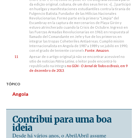
da edição original, cubana, de um dos seus livros: «[…] participó
en huelgas y manifestaciones estudiantiles contra la tiranía de
Fulgencio Batista. Fundador de las Milicias Nacionales
Revolucionarias. Formó parte en la primera "Limpia" del
Escambray en la captura de mercenarios de Playa Girón y
estuvo atrincherado cuando la Crisis de Octubre. Ingresó en
las Fuerzas Armadas Revolucionarias en 1963, en respuesta al
llamado del Comandante en Jefe y fue de los primeros en
integrar las tropas Coheteriles Antiaéreas. Cumplió misión
Internacionalista en Angola de 1987 a 1989 y se jubiló en 1990,
con el grado de teniente coronel».
Fonte: Amazon
.
11
Apesar de o artigo original já não se encontrar acessível no
sítio de notícias
Pátria Latina
, o leitor pode encontrá-lo
republicado na íntegra
no
GGN - O Jornal de Todos os Brasis
, em 9
de dezembro de 2013
.
TÓPICO
Angola
Contribui para uma boa
ideia
Desde há vários anos, o AbrilAbril assume