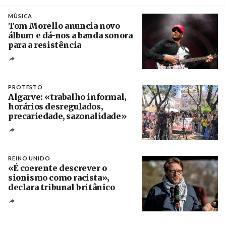
Crédito
MÚSICA
Tom Morello anuncia novo
álbum e dá-nos a banda sonora
para a resistência
Crédito
PROTESTO
Algarve: «trabalho informal,
horários desregulados,
precariedade, sazonalidade»
Créditos
/ União dos Sindicatos do Algarve
REINO UNIDO
«É coerente descrever o
sionismo como racista»,
declara tribunal britânico
Créditos
Rob Browne / The Cradle