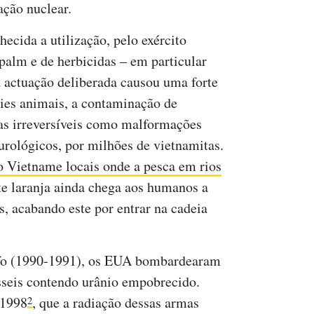
ação nuclear.
cida a utilização, pelo exército
alm e de herbicidas – em particular
a actuação deliberada causou uma forte
cies animais, a contaminação de
ças irreversíveis como malformações
urológicos, por milhões de vietnamitas.
o Vietname locais onde a pesca em rios
te laranja ainda chega aos humanos a
s, acabando este por entrar na cadeia
lfo (1990-1991), os EUA bombardearam
sseis contendo urânio empobrecido.
 1998
, que a radiação dessas armas
2