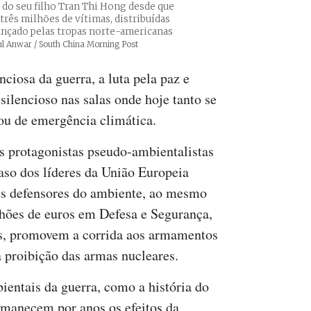
 do seu filho Tran Thi Hong desde que
 três milhões de vítimas, distribuídas
lançado pelas tropas norte-americanas
os
ul Anwar / South China Morning Post
nciosa da guerra, a luta pela paz e
 silencioso nas salas onde hoje tanto se
ou de emergência climática.
s protagonistas pseudo-ambientalistas
aso dos líderes da União Europeia
s defensores do ambiente, ao mesmo
hões de euros em Defesa e Segurança,
as, promovem a corrida aos armamentos
a proibição das armas nucleares.
ientais da guerra, como a história do
manecem por anos os efeitos da