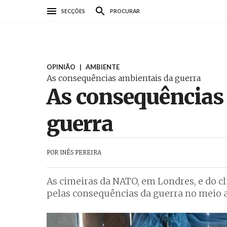
Passar
SECÇÕES
PROCURAR
para
o
conteúdo
AbrilAbril
principal
OPINIÃO
|
AMBIENTE
As consequências ambientais da guerra
As consequências
guerra
POR
INÊS PEREIRA
As cimeiras da NATO, em Londres, e do 
pelas consequências da guerra no meio