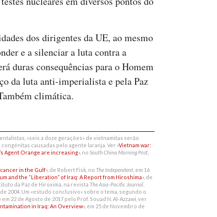
e testes nucleares em diversos pontos do
oridades dos dirigentes da UE, ao mesmo
er e a silenciar a luta contra a
 terá duras consequências para o Homem
rço da luta anti-imperialista e pela Paz
 Também climática.
ntalistas, «seis a doze gerações» de vietnamitas serão
congénitas causadas pelo agente laranja. Ver «
Vietnam war:
a’s Agent Orange are increasing
», no
South China Morning Post
,
cancer in the Gulf
», de Robert Fisk, no
The Independent
, em 16
m and the “Liberation” of Iraq: A Report from Hiroshima
», de
tituto da Paz de Hiroxima, na revista
The Asia-Pacific Journal
,
 de 2004. Um «estudo conclusivo» sobre o tema, segundo o
em 22 de Agosto de 2017 pelo Prof. Souad N. Al-Azzawi, ver
tamination in Iraq: An Overview
», em 25 de Novembro de