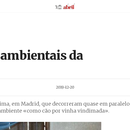
AbrilAbril
 ambientais da
2019-12-20
clima, em Madrid, que decorreram quase em paralel
 ambiente «como cão por vinha vindimada».