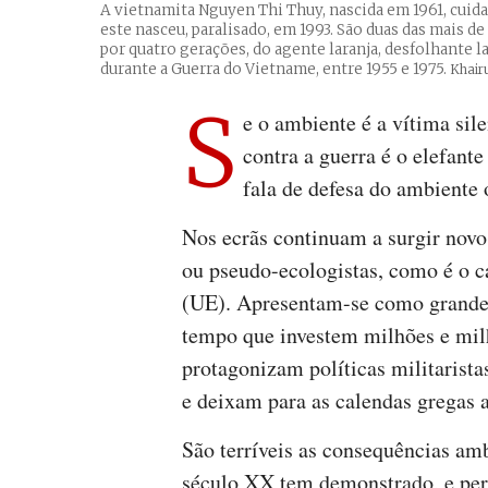
A vietnamita Nguyen Thi Thuy, nascida em 1961, cuida
este nasceu, paralisado, em 1993. São duas das mais de
por quatro gerações, do agente laranja, desfolhante 
durante a Guerra do Vietname, entre 1955 e 1975.
Crédit
Khair
S
e o ambiente é a vítima sile
contra a guerra é o elefante
fala de defesa do ambiente 
Nos ecrãs continuam a surgir novo
ou pseudo-ecologistas, como é o c
(UE). Apresentam-se como grande
tempo que investem milhões e mil
protagonizam políticas militarist
e deixam para as calendas gregas 
São terríveis as consequências amb
século XX tem demonstrado, e per