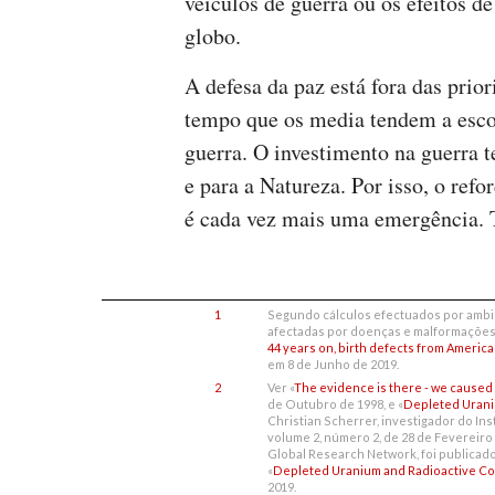
veículos de guerra ou os efeitos d
globo.
A defesa da paz está fora das pri
tempo que os media tendem a escond
guerra. O investimento na guerra
e para a Natureza. Por isso, o refo
é cada vez mais uma emergência.
1
Segundo cálculos efectuados por ambie
afectadas por doenças e malformações 
44 years on, birth defects from Americ
em 8 de Junho de 2019.
2
Ver «
The evidence is there - we caused 
de Outubro de 1998, e «
Depleted Uraniu
Christian Scherrer, investigador do Ins
volume 2, número 2, de 28 de Fevereiro
Global Research Network, foi publicado 
«
Depleted Uranium and Radioactive Con
2019.