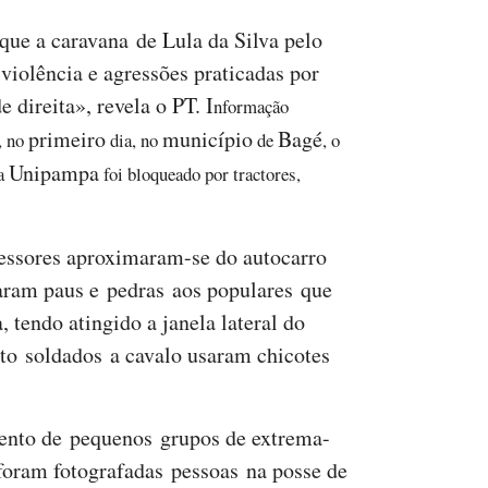
ue a caravana de Lula da Silva pelo
violência e agressões praticadas por
direita», revela o PT. I
nformação
primeiro
município
Bagé
, no
dia, no
de
, o
Unipampa
da
foi bloqueado por tractores,
ressores aproximaram-se do autocarro
raram paus e pedras aos populares que
tendo atingido a janela lateral do
nto soldados a cavalo usaram chicotes
ento de pequenos grupos de extrema-
 foram fotografadas pessoas na posse de