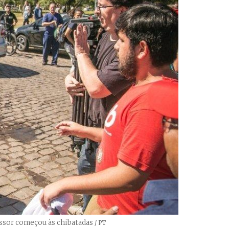
essor começou às chibatadas
Créditos
/ PT