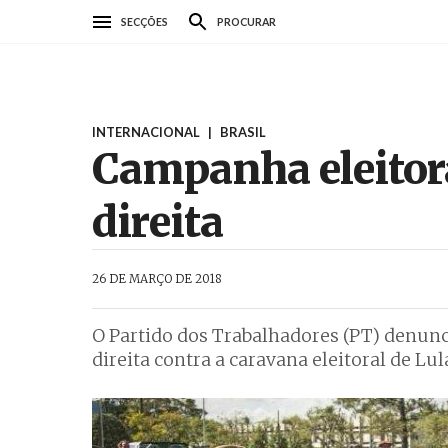
Passar
SECÇÕES
PROCURAR
para
o
conteúdo
principal
INTERNACIONAL
|
BRASIL
Campanha eleitora
direita
AbrilAbril
26 DE MARÇO DE 2018
O Partido dos Trabalhadores (PT) denunc
direita contra a caravana eleitoral de Lula