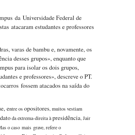
ampus da Universidade Federal de
stas atacaram estudantes e professores
ras, varas de bambu e, novamente, os
ência desses grupos», enquanto que
ampus para isolar os dois grupos,
tudantes e professores», descreve o PT.
ocarros fossem atacados na saída do
e, e
opositores
n
tre
os
, muitos vestiam
idato
presidência
da extrema-direita à
, Jair
Mas o caso mais grave, refere o