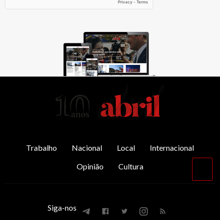
AbrilAbril
Trabalho
Nacional
Local
Internacional
Opinião
Cultura
Vol
par
o
top
Siga-nos