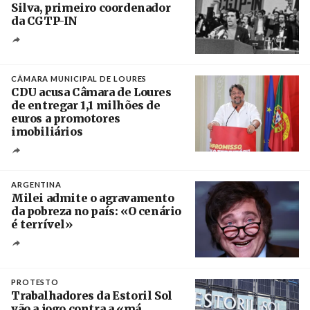
Silva, primeiro coordenador
da CGTP-IN
Créditos
/ CGTP-IN
CÂMARA MUNICIPAL DE LOURES
CDU acusa Câmara de Loures
de entregar 1,1 milhões de
euros a promotores
imobiliários
Créditos
Ricardo Leão
ARGENTINA
Milei admite o agravamento
da pobreza no país: «O cenário
é terrível»
Crédito
PROTESTO
Trabalhadores da Estoril Sol
vão a jogo contra a «má