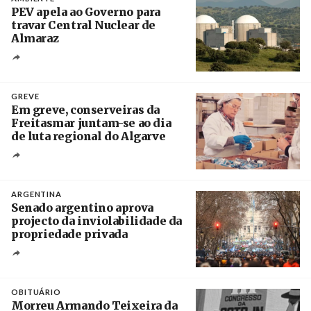
PEV apela ao Governo para
travar Central Nuclear de
Almaraz
Crédito
GREVE
Em greve, conserveiras da
Freitasmar juntam-se ao dia
de luta regional do Algarve
Crédito
ARGENTINA
Senado argentino aprova
projecto da inviolabilidade da
propriedade privada
Créditos
Leandro Teysseire / Página 12
OBITUÁRIO
Morreu Armando Teixeira da