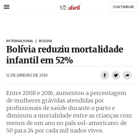
AbrilAbril
Passar
CONTRIBUIR
para
o
conteúdo
principal
INTERNACIONAL
|
BOLÍVIA
Bolívia reduziu mortalidade
infantil em 52%
AbrilAbril
11 DE JANEIRO DE 2018
Entre 2008 e 2016, aumentou a percentagem
de mulheres grávidas atendidas por
profissionais de saúde durante o parto e
diminuiu a mortalidade entre as crianças com
menos de um ano no país sul-americano: de
50 para 24 por cada mil nados vivos.