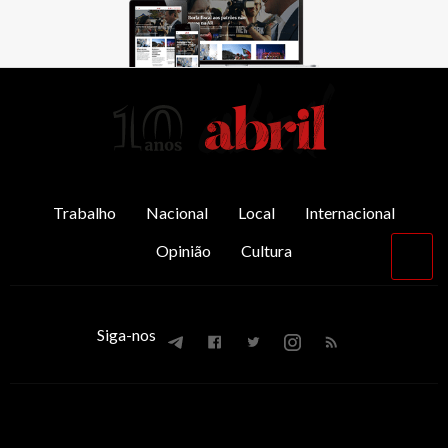
AbrilAbril
Trabalho
Nacional
Local
Internacional
Opinião
Cultura
Vol
par
o
top
Siga-nos