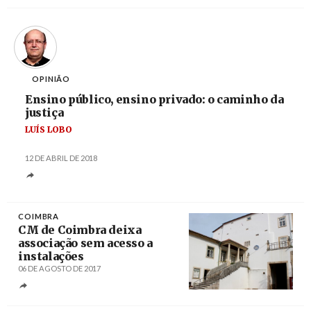
OPINIÃO
Ensino público, ensino privado: o caminho da
justiça
LUÍS LOBO
12 DE ABRIL DE 2018
COIMBRA
CM de Coimbra deixa
associação sem acesso a
instalações
06 DE AGOSTO DE 2017
Créditos
/ Cena Lusófona