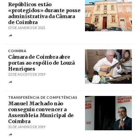
Repúblicos estão
«protegidos» durante posse
administrativa da Câmara
de Coimbra
07 DE JANEIRO DE 2021
Créditos
/ Diário de Coimbra
COIMBRA
Câmara de Coimbra abre
portas ao espólio de Louzã
Henriques
22 DE AGOSTO DE 2019
Créditos
Carlos Micaêlo / Blogue Guitarra de
Coimbra (V)
TRANSFERÊNCIA DE COMPETÊNCIAS
Manuel Machado não
conseguiu convencer a
Assembleia Municipal de
Coimbra
31 DE JANEIRO DE 2019
Créditos
Paulo Novais / Agência Lusa