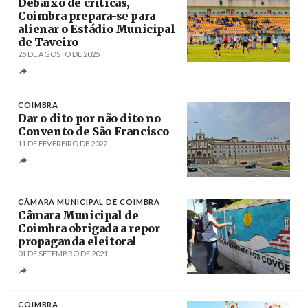
Debaixo de críticas,
Coimbra prepara-se para
alienar o Estádio Municipal
de Taveiro
25 DE AGOSTO DE 2025
Créditos
/ Município de Coimbra
COIMBRA
Dar o dito por não dito no
Convento de São Francisco
11 DE FEVEREIRO DE 2022
Créditos
/ NotíciasdeCoimbra
CÂMARA MUNICIPAL DE COIMBRA
Câmara Municipal de
Coimbra obrigada a repor
propaganda eleitoral
01 DE SETEMBRO DE 2021
Créditos
/ CDU Coimbra
COIMBRA