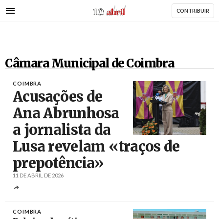
AbrilAbril
Passar
CONTRIBUIR
para
o
conteúdo
principal
Câmara Municipal de Coimbra
COIMBRA
Acusações de
Ana Abrunhosa
a jornalista da
Créditos
Paulo Novais / Agência Lusa
Lusa revelam «traços de
prepotência»
11 DE ABRIL DE 2026
COIMBRA