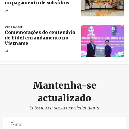
no pagamento de subsídios
Créditos
/ UBBO
VIETNAME
Comemorações do centenário
de Fidel em andamento no
Vietname
Créditos
/ baochinhphu.vn
Mantenha-se
actualizado
Subscreva a nossa newsletter diária