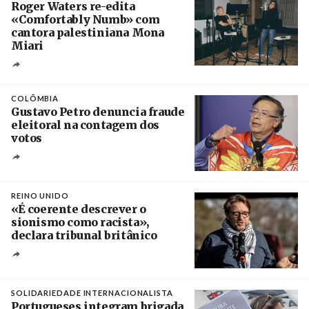
Roger Waters re-edita
«Comfortably Numb» com
cantora palestiniana Mona
Miari
Crédito
COLÔMBIA
Gustavo Petro denuncia fraude
eleitoral na contagem dos
votos
Crédito
REINO UNIDO
«É coerente descrever o
sionismo como racista»,
declara tribunal britânico
Créditos
Rob Browne / The Cradle
SOLIDARIEDADE INTERNACIONALISTA
Portugueses integram brigada