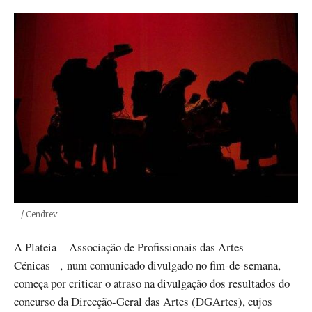
Créditos
/ Cendrev
A Plateia – Associação de Profissionais das Artes
Cénicas –, num comunicado divulgado no fim-de-semana,
começa por criticar o atraso na divulgação dos resultados do
concurso da Direcção-Geral das Artes (DGArtes), cujos