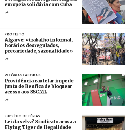
europeia solidária com Cuba
Créditos
Manuel de Almeida / Agência Lusa
PROTESTO
Algarve: «trabalho informal,
horários desregulados,
precariedade, sazonalidade»
Créditos
/ União dos Sindicatos do Algarve
VITÓRIAS LABORAIS
Providência cautelar impede
Junta de Benfica de bloquear
acesso aos SSCML
Créditos
/ PS Benfica, Carnide e São Domingos de
Benfica
SUBSÍDIO DE FÉRIAS
Lei da selva? Sindicato acusa a
Flying Tiger de ilegalidade