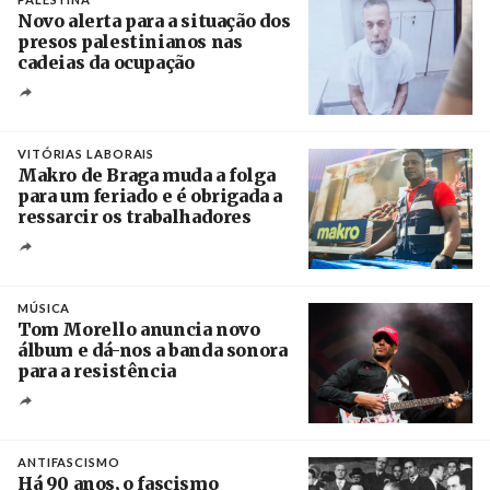
Novo alerta para a situação dos
presos palestinianos nas
cadeias da ocupação
Créditos
/ European Public Health Association
VITÓRIAS LABORAIS
Makro de Braga muda a folga
para um feriado e é obrigada a
ressarcir os trabalhadores
Crédito
MÚSICA
Tom Morello anuncia novo
álbum e dá-nos a banda sonora
para a resistência
Crédito
ANTIFASCISMO
Há 90 anos, o fascismo