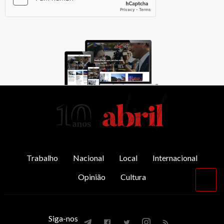
AbrilAbril
Trabalho
Nacional
Local
Internacional
Opinião
Cultura
Vol
par
o
top
Siga-nos