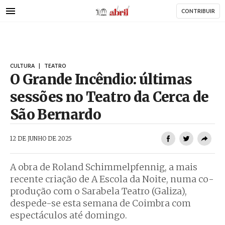
AbrilAbril
Passar
CONTRIBUIR
para
o
conteúdo
principal
CULTURA
|
TEATRO
O Grande Incêndio: últimas
sessões no Teatro da Cerca de
São Bernardo
AbrilAbril
12 DE JUNHO DE 2025
A obra de Roland Schimmelpfennig, a mais
recente criação de A Escola da Noite, numa co-
produção com o Sarabela Teatro (Galiza),
despede-se esta semana de Coimbra com
espectáculos até domingo.