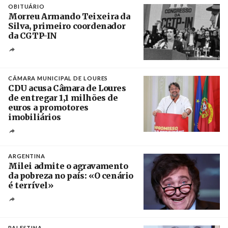
OBITUÁRIO
Morreu Armando Teixeira da
Silva, primeiro coordenador
da CGTP-IN
Créditos
/ CGTP-IN
CÂMARA MUNICIPAL DE LOURES
CDU acusa Câmara de Loures
de entregar 1,1 milhões de
euros a promotores
imobiliários
Créditos
Ricardo Leão
ARGENTINA
Milei admite o agravamento
da pobreza no país: «O cenário
é terrível»
Crédito
PALESTINA