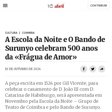
AbrilAbril
Passar
CONTRIBUIR
para
o
conteúdo
principal
CULTURA
|
COIMBRA
A Escola da Noite e O Bando de
Surunyo celebram 500 anos
da «Frágua de Amor»
AbrilAbril
19 DE OUTUBRO DE 2024
A peça escrita em 1524 por Gil Vicente, para
celebrar o casamento de D. João III com D.
Catarina de Habsburgo, será apresentada em
Novembro pela Escola da Noite – Grupo de
Teatro de Coimbra e pelo Bando de Surunyo.