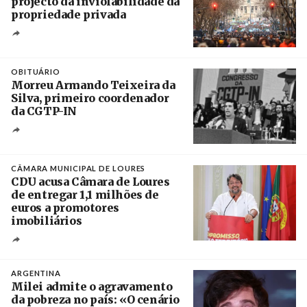
projecto da inviolabilidade da
propriedade privada
Créditos
Leandro Teysseire / Página 12
OBITUÁRIO
Morreu Armando Teixeira da
Silva, primeiro coordenador
da CGTP-IN
Créditos
/ CGTP-IN
CÂMARA MUNICIPAL DE LOURES
CDU acusa Câmara de Loures
de entregar 1,1 milhões de
euros a promotores
imobiliários
Créditos
Ricardo Leão
ARGENTINA
Milei admite o agravamento
da pobreza no país: «O cenário