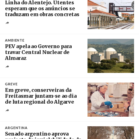
Linha do Alentejo. Utentes
esperam que os anúncios se
traduzam em obras concretas
Créditos
/ IP
AMBIENTE
PEV apela ao Governo para
travar Central Nuclear de
Almaraz
Crédito
GREVE
Em greve, conserveiras da
Freitasmar juntam-se ao dia
de luta regional do Algarve
Crédito
ARGENTINA
Senado argentino aprova