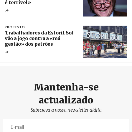
é terrível»
Crédito
PROTESTO
Trabalhadores da Estoril Sol
vão a jogo contra a «má
gestão» dos patrões
Créditos
/ SHS
Mantenha-se
actualizado
Subscreva a nossa newsletter diária