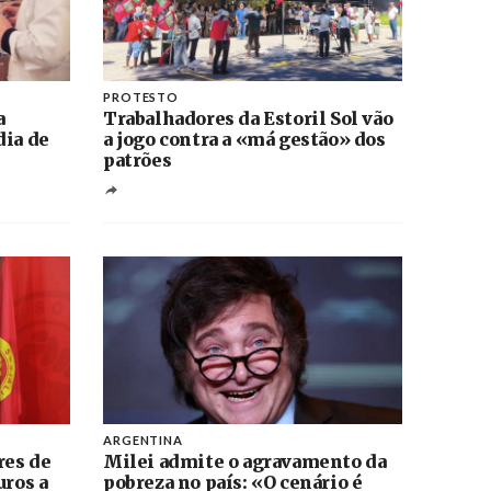
PROTESTO
a
Trabalhadores da Estoril Sol vão
dia de
a jogo contra a «má gestão» dos
patrões
ARGENTINA
res de
Milei admite o agravamento da
uros a
pobreza no país: «O cenário é