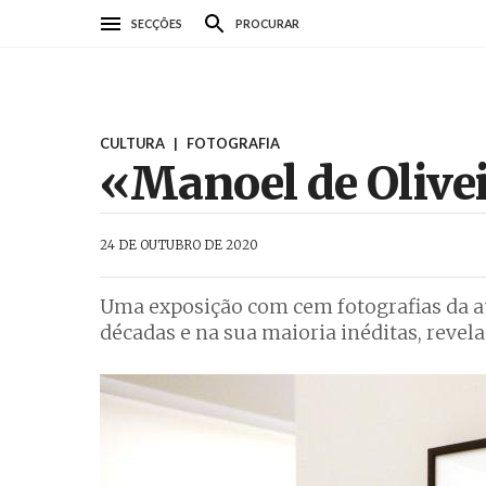
Passar
SECÇÕES
PROCURAR
para
o
conteúdo
principal
CULTURA
|
FOTOGRAFIA
«Manoel de Olivei
AbrilAbril
24 DE OUTUBRO DE 2020
Uma exposição com cem fotografias da au
décadas e na sua maioria inéditas, revel