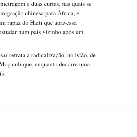
metragem e duas curtas, nas quais se
 imigração chinesa para África, e
 um rapaz do Haiti que atravessa
 estudar num país vizinho após um
eus
retrata a radicalização, no islão, de
e Moçambique, enquanto decorre uma
ís.