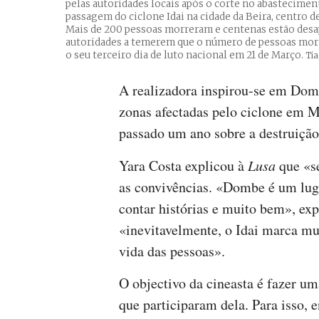
pelas autoridades locais após o corte no abastecimen
passagem do ciclone Idai na cidade da Beira, centro 
Mais de 200 pessoas morreram e centenas estão de
autoridades a temerem que o número de pessoas mortas
o seu terceiro dia de luto nacional em 21 de Março.
Cré
Tia
A realizadora inspirou-se em Dom
zonas afectadas pelo ciclone em M
passado um ano sobre a destruição
Yara Costa explicou à
Lusa
que «s
as convivências. «Dombe é um lugar
contar histórias e muito bem», exp
«inevitavelmente, o Idai marca muit
vida das pessoas».
O objectivo da cineasta é fazer u
que participaram dela. Para isso,