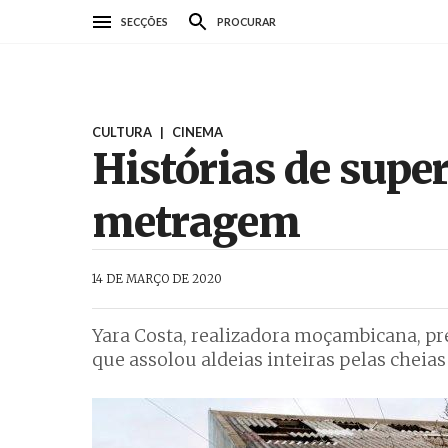
Passar
SECÇÕES
PROCURAR
para
o
conteúdo
principal
CULTURA
|
CINEMA
Histórias de super
metragem
AbrilAbril
14 DE MARÇO DE 2020
Yara Costa, realizadora moçambicana, pre
que assolou aldeias inteiras pelas cheias