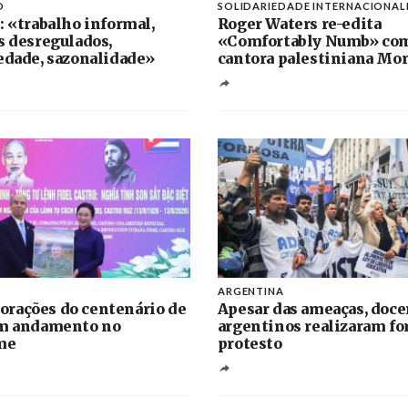
O
SOLIDARIEDADE INTERNACIONAL
: «trabalho informal,
Roger Waters re-edita
s desregulados,
«Comfortably Numb» co
edade, sazonalidade»
cantora palestiniana Mo
ARGENTINA
rações do centenário de
Apesar das ameaças, doce
em andamento no
argentinos realizaram fo
me
protesto