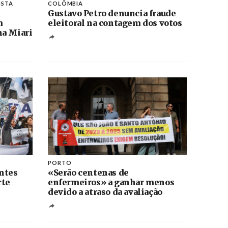
ISTA
COLÔMBIA
Gustavo Petro denuncia fraude
m
eleitoral na contagem dos votos
na Miari
PORTO
ntes
«Serão centenas de
rte
enfermeiros» a ganhar menos
devido a atraso da avaliação