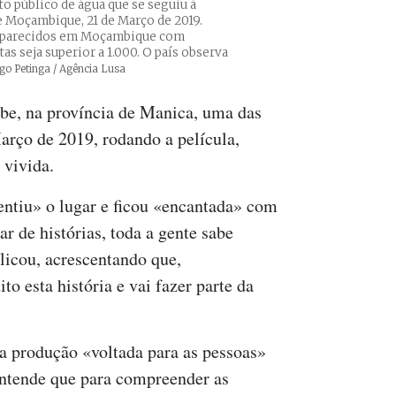
to público de água que se seguiu à
de Moçambique, 21 de Março de 2019.
saparecidos em Moçambique com
 seja superior a 1.000. O país observa
ditos
go Petinga / Agência Lusa
be, na província de Manica, uma das
arço de 2019, rodando a película,
 vivida.
entiu» o lugar e ficou «encantada» com
 de histórias, toda a gente sabe
licou, acrescentando que,
o esta história e vai fazer parte da
ma produção «voltada para as pessoas»
 entende que para compreender as