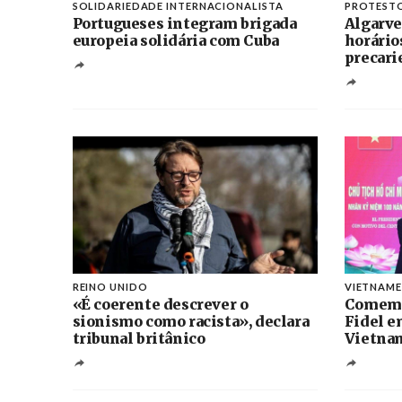
SOLIDARIEDADE INTERNACIONALISTA
PROTEST
Portugueses integram brigada
Algarve
europeia solidária com Cuba
horário
precari
REINO UNIDO
VIETNAME
«É coerente descrever o
Comemo
sionismo como racista», declara
Fidel 
tribunal britânico
Vietna