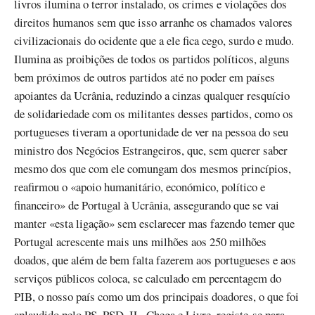
livros ilumina o terror instalado, os crimes e violações dos
direitos humanos sem que isso arranhe os chamados valores
civilizacionais do ocidente que a ele fica cego, surdo e mudo.
Ilumina as proibições de todos os partidos políticos, alguns
bem próximos de outros partidos até no poder em países
apoiantes da Ucrânia, reduzindo a cinzas qualquer resquício
de solidariedade com os militantes desses partidos, como os
portugueses tiveram a oportunidade de ver na pessoa do seu
ministro dos Negócios Estrangeiros, que, sem querer saber
mesmo dos que com ele comungam dos mesmos princípios,
reafirmou o «apoio humanitário, económico, político e
financeiro» de Portugal à Ucrânia, assegurando que se vai
manter «esta ligação» sem esclarecer mas fazendo temer que
Portugal acrescente mais uns milhões aos 250 milhões
doados, que além de bem falta fazerem aos portugueses e aos
serviços públicos coloca, se calculado em percentagem do
PIB, o nosso país como um dos principais doadores, o que foi
aplaudido pelo PS, PSD, IL, Chega e Livre, registe-se para