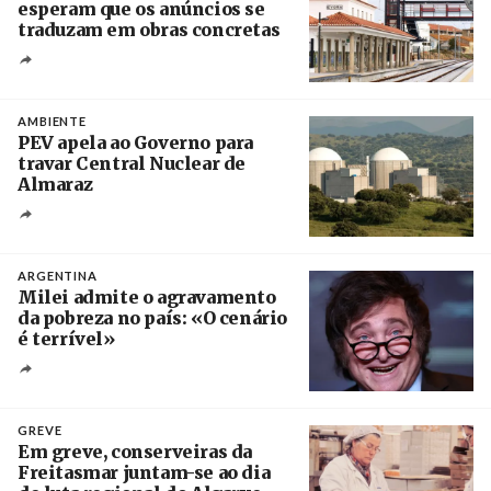
esperam que os anúncios se
traduzam em obras concretas
Créditos
/ IP
AMBIENTE
PEV apela ao Governo para
travar Central Nuclear de
Almaraz
Crédito
ARGENTINA
Milei admite o agravamento
da pobreza no país: «O cenário
é terrível»
Crédito
GREVE
Em greve, conserveiras da
Freitasmar juntam-se ao dia