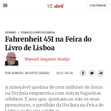
AbrilAbril
Passar
CONTRIBUIR
para
o
conteúdo
principal
OPINIÃO
|
FEIRA DO LIVRO DE LISBOA
Fahrenheit 451 na Feira do
Livro de Lisboa
Manuel Augusto Araújo
POR
MANUEL AUGUSTO ARAÚJO
2022-08-28
A miserável queima de cem milhões de livros
na Ucrânia emparceira com outras fogueiras
célebres. É isso que, queiram ou não os seus
promotores, o pavilhão da Ucrânia na Feira de