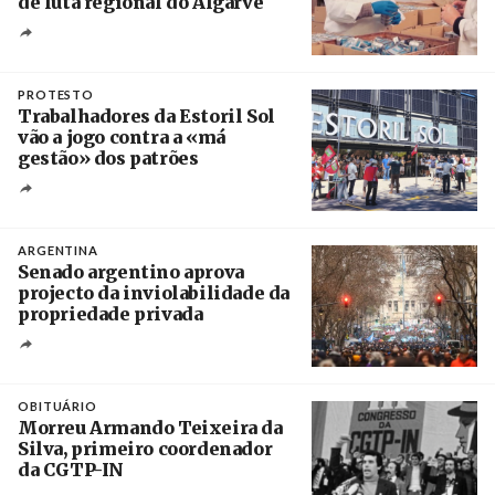
de luta regional do Algarve
Crédito
PROTESTO
Trabalhadores da Estoril Sol
vão a jogo contra a «má
gestão» dos patrões
Créditos
/ SHS
ARGENTINA
Senado argentino aprova
projecto da inviolabilidade da
propriedade privada
Créditos
Leandro Teysseire / Página 12
OBITUÁRIO
Morreu Armando Teixeira da
Silva, primeiro coordenador
da CGTP-IN