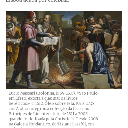
Lisboa acaba por celebrar.
Lucio Massari (Bolonha, 1569-1633), «São Paulo,
em Éfeso, exorta a queimar os livros
heréticos», c. 1612. Óleo sobre tela, 193 x 277,5
cm. A obra integrou a colecção da Casa dos
Príncipes de Liechtenstein de 1811 a 2008,
quando foi leiloada pela Christie’s. Desde 2008
na Galeria Fondantico, de Tiziana Sassòli, em