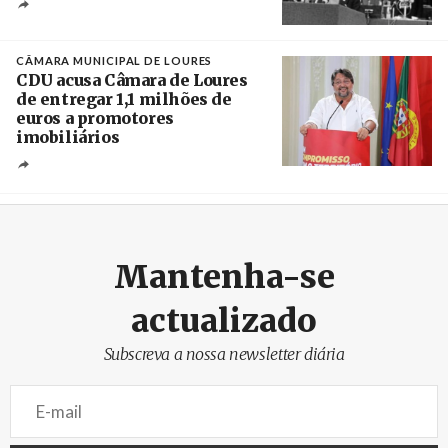
Créditos
/ CGTP-IN
CÂMARA MUNICIPAL DE LOURES
CDU acusa Câmara de Loures
de entregar 1,1 milhões de
euros a promotores
imobiliários
Créditos
Ricardo Leão
Mantenha-se
actualizado
Subscreva a nossa newsletter diária