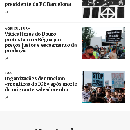
presidente do FC Barcelona
Crédito
AGRICULTURA
Viticultores do Douro
protestam na Régua por
preços justos e escoamento da
produção
Créditos
Pedro Sarmento Costa / Agência Lusa
EUA
Organizações denunciam
«mentiras do ICE» após morte
de migrante salvadorenho
Créditos
/ TeleSur