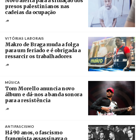
Novo alerta para a situação dos
presos palestinianos nas
cadeias da ocupação
Créditos
/ European Public Health Association
VITÓRIAS LABORAIS
Makro de Braga muda a folga
para um feriado e é obrigada a
ressarcir os trabalhadores
Crédito
MÚSICA
Tom Morello anuncia novo
álbum e dá-nos a banda sonora
para a resistência
Crédito
ANTIFASCISMO
Há 90 anos, o fascismo
franquista assassinava o