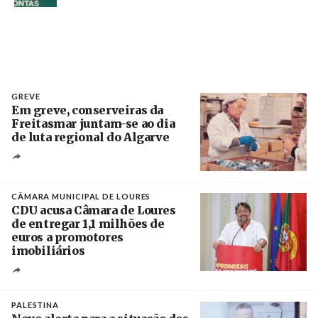
GREVE
Em greve, conserveiras da
Freitasmar juntam-se ao dia
de luta regional do Algarve
Crédito
CÂMARA MUNICIPAL DE LOURES
CDU acusa Câmara de Loures
de entregar 1,1 milhões de
euros a promotores
imobiliários
Créditos
Ricardo Leão
PALESTINA