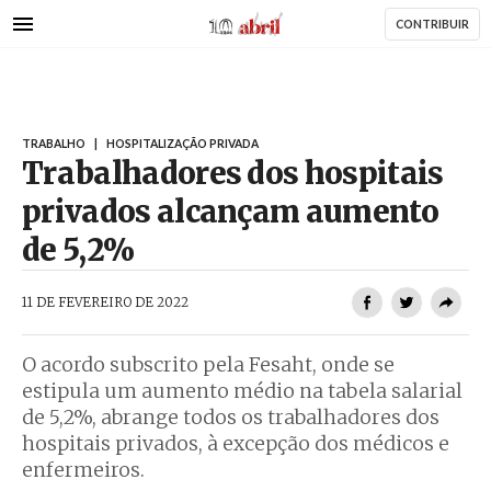
AbrilAbril
Passar
CONTRIBUIR
para
o
conteúdo
principal
TRABALHO
|
HOSPITALIZAÇÃO PRIVADA
Trabalhadores dos hospitais
privados alcançam aumento
de 5,2%
AbrilAbril
11 DE FEVEREIRO DE 2022
O acordo subscrito pela Fesaht, onde se
estipula um aumento médio na tabela salarial
de 5,2%, abrange todos os trabalhadores dos
hospitais privados, à excepção dos médicos e
enfermeiros.