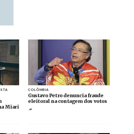
ISTA
COLÔMBIA
Gustavo Petro denuncia fraude
m
eleitoral na contagem dos votos
na Miari