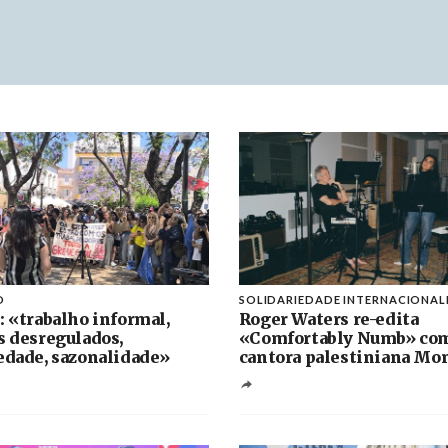
O
SOLIDARIEDADE INTERNACIONAL
: «trabalho informal,
Roger Waters re-edita
s desregulados,
«Comfortably Numb» co
edade, sazonalidade»
cantora palestiniana Mo