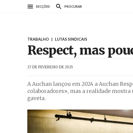
Passar
SECÇÕES
PROCURAR
para
o
conteúdo
principal
TRABALHO
|
LUTAS SINDICAIS
Respect, mas pou
AbrilAbril
27 DE FEVEREIRO DE 2025
A Auchan lançou em 2024 a Auchan Respect
colaboradores», mas a realidade mostra 
gaveta.