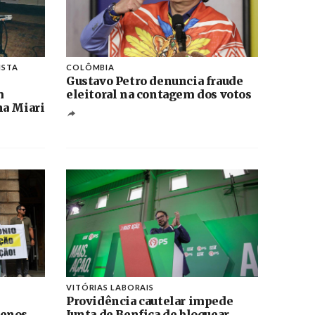
ISTA
COLÔMBIA
Gustavo Petro denuncia fraude
m
eleitoral na contagem dos votos
na Miari
VITÓRIAS LABORAIS
Providência cautelar impede
menos
Junta de Benfica de bloquear