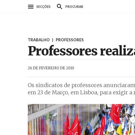
Passar
SECÇÕES
PROCURAR
para
o
conteúdo
principal
TRABALHO
|
PROFESSORES
Professores reali
AbrilAbril
26 DE FEVEREIRO DE 2019
Os sindicatos de professores anunciaram
em 23 de Março, em Lisboa, para exigir a