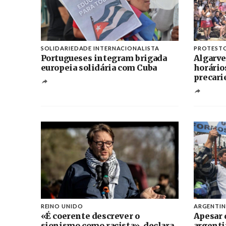
SOLIDARIEDADE INTERNACIONALISTA
PROTEST
Portugueses integram brigada
Algarve
europeia solidária com Cuba
horário
precari
REINO UNIDO
ARGENTI
«É coerente descrever o
Apesar 
sionismo como racista», declara
argenti