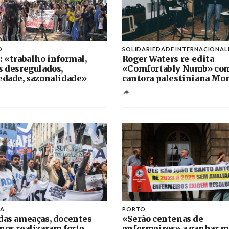
O
SOLIDARIEDADE INTERNACIONAL
: «trabalho informal,
Roger Waters re-edita
s desregulados,
«Comfortably Numb» co
edade, sazonalidade»
cantora palestiniana Mo
NA
PORTO
das ameaças, docentes
«Serão centenas de
nos realizaram forte
enfermeiros» a ganhar 