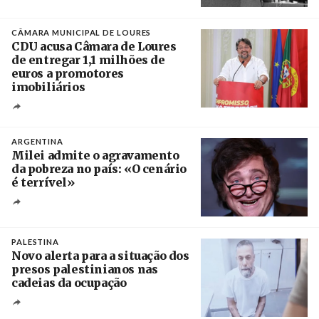
Créditos
/ CGTP-IN
CÂMARA MUNICIPAL DE LOURES
CDU acusa Câmara de Loures
de entregar 1,1 milhões de
euros a promotores
imobiliários
Créditos
Ricardo Leão
ARGENTINA
Milei admite o agravamento
da pobreza no país: «O cenário
é terrível»
Crédito
PALESTINA
Novo alerta para a situação dos
presos palestinianos nas
cadeias da ocupação