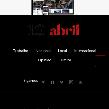
AbrilAbril
Trabalho
Nacional
Local
Internacional
Opinião
Cultura
Vol
par
o
top
Siga-nos