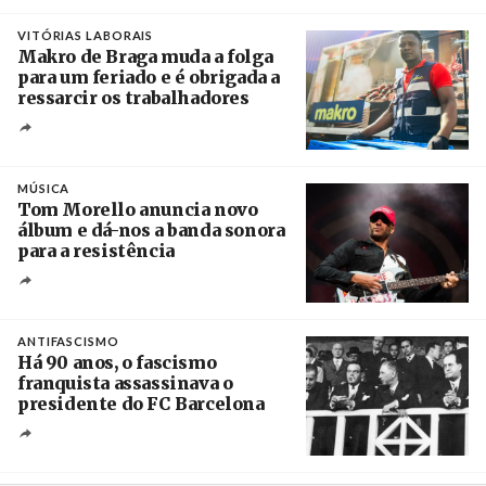
Créditos
/ European Public Health Association
VITÓRIAS LABORAIS
Makro de Braga muda a folga
para um feriado e é obrigada a
ressarcir os trabalhadores
Crédito
MÚSICA
Tom Morello anuncia novo
álbum e dá-nos a banda sonora
para a resistência
Crédito
ANTIFASCISMO
Há 90 anos, o fascismo
franquista assassinava o
presidente do FC Barcelona
Crédito