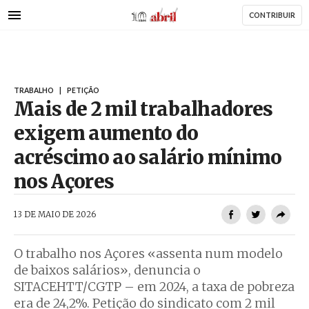
AbrilAbril
Passar
CONTRIBUIR
para
o
conteúdo
principal
TRABALHO
|
PETIÇÃO
Mais de 2 mil trabalhadores
exigem aumento do
acréscimo ao salário mínimo
nos Açores
AbrilAbril
13 DE MAIO DE 2026
O trabalho nos Açores «assenta num modelo
de baixos salários», denuncia o
SITACEHTT/CGTP – em 2024, a taxa de pobreza
era de 24,2%. Petição do sindicato com 2 mil