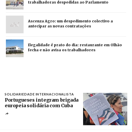
trabalhadoras despedidas ao Parlamento
Ascenza Agro: um despedimento colectivo a
antecipar as novas contratações
Ilegalidade é prato do dia: restaurante em Olhão
fecha e não avisa os trabalhadores
SOLIDARIEDADE INTERNACIONALISTA
Portugueses integram brigada
europeia solidária com Cuba
Créditos
Manuel de Almeida / Agência Lusa