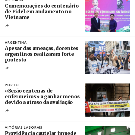
Comemorações do centenário
de Fidel em andamento no
Vietname
Créditos
/ baochinhphu.vn
ARGENTINA
Apesar das ameaças, docentes
argentinos realizaram forte
protesto
Créditos
Catriel Gallucci Bordoni / Página 12
PORTO
«Serão centenas de
enfermeiros» a ganhar menos
devido a atraso da avaliação
Créditos
Estela Silva / Agência Lusa
VITÓRIAS LABORAIS
Providência cautelar impede