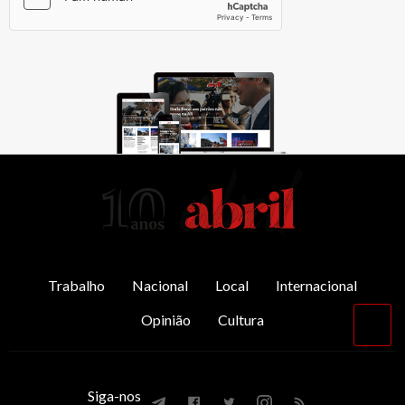
AbrilAbril
Trabalho
Nacional
Local
Internacional
Opinião
Cultura
Vol
par
o
top
Siga-nos