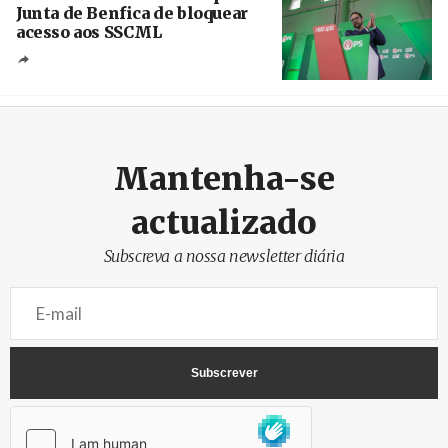
Junta de Benfica de bloquear
acesso aos SSCML
Créditos
/ PS Benfica, Carnide e São Domingos de
Benfica
Mantenha-se
actualizado
Subscreva a nossa newsletter diária