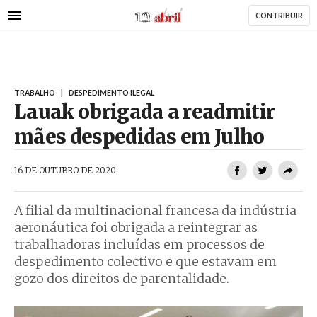
AbrilAbril
Passar
CONTRIBUIR
para
o
conteúdo
principal
TRABALHO
|
DESPEDIMENTO ILEGAL
Lauak obrigada a readmitir
mães despedidas em Julho
AbrilAbril
16 DE OUTUBRO DE 2020
A filial da multinacional francesa da indústria
aeronáutica foi obrigada a reintegrar as
trabalhadoras incluídas em processos de
despedimento colectivo e que estavam em
gozo dos direitos de parentalidade.