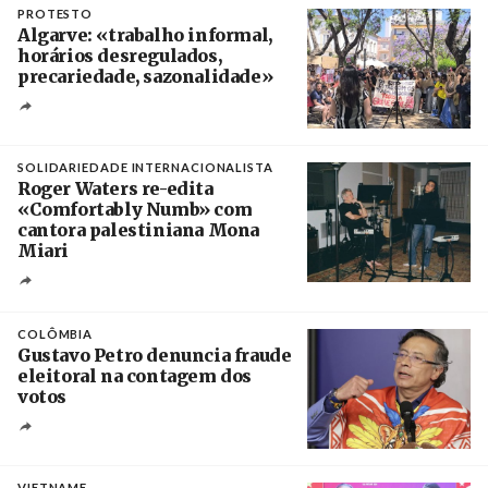
PROTESTO
Algarve: «trabalho informal,
horários desregulados,
precariedade, sazonalidade»
Créditos
/ União dos Sindicatos do Algarve
SOLIDARIEDADE INTERNACIONALISTA
Roger Waters re-edita
«Comfortably Numb» com
cantora palestiniana Mona
Miari
Crédito
COLÔMBIA
Gustavo Petro denuncia fraude
eleitoral na contagem dos
votos
Crédito
VIETNAME