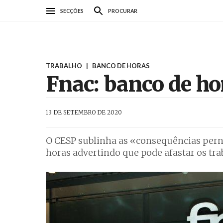
Passar
SECÇÕES
PROCURAR
para
o
conteúdo
principal
TRABALHO
|
BANCO DE HORAS
Fnac: banco de h
AbrilAbril
13 DE SETEMBRO DE 2020
O CESP sublinha as «consequências perni
horas advertindo que pode afastar os tra