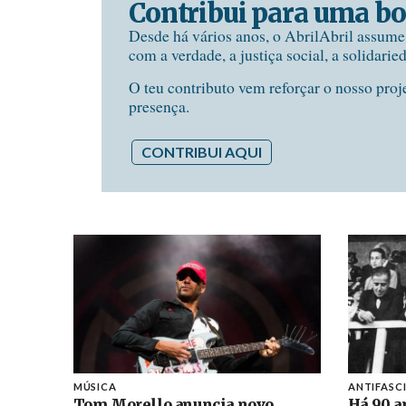
Contribui para uma bo
Desde há vários anos, o AbrilAbril assum
com a verdade, a justiça social, a solidarie
O teu contributo vem reforçar o nosso proj
presença.
CONTRIBUI AQUI
MÚSICA
ANTIFASC
Tom Morello anuncia novo
Há 90 a