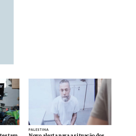
PALESTINA
otestam
Novo alerta para a situação dos