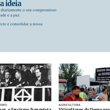
a ideia
e diariamente o seu compromisso
dade e a paz.
ecto e consolidar a nossa
ISMO
AGRICULTURA
nos, o fascismo franquista
Viticultores do Douro pr