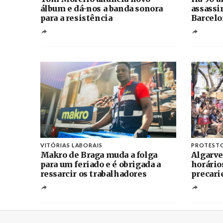
álbum e dá-nos a banda sonora
assassi
para a resistência
Barcelo
VITÓRIAS LABORAIS
PROTEST
Makro de Braga muda a folga
Algarve
para um feriado e é obrigada a
horário
ressarcir os trabalhadores
precari