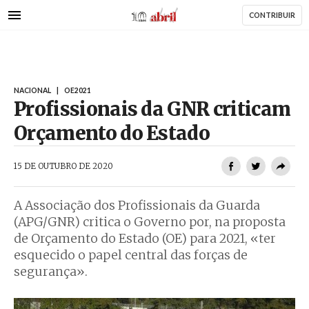
AbrilAbril
Passar
CONTRIBUIR
para
o
conteúdo
principal
NACIONAL
|
OE2021
Profissionais da GNR criticam
Orçamento do Estado
AbrilAbril
15 DE OUTUBRO DE 2020
A Associação dos Profissionais da Guarda
(APG/GNR) critica o Governo por, na proposta
de Orçamento do Estado (OE) para 2021, «ter
esquecido o papel central das forças de
segurança».