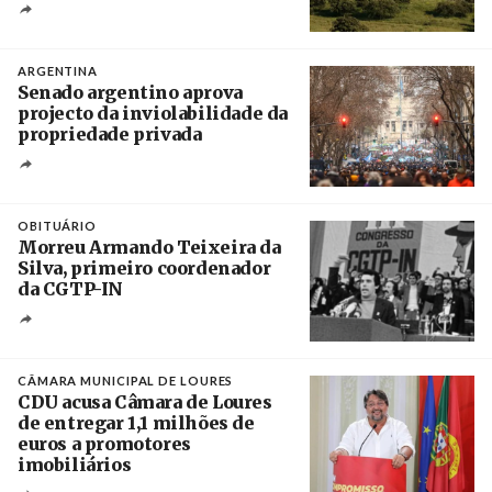
Crédito
ARGENTINA
Senado argentino aprova
projecto da inviolabilidade da
propriedade privada
Créditos
Leandro Teysseire / Página 12
OBITUÁRIO
Morreu Armando Teixeira da
Silva, primeiro coordenador
da CGTP-IN
Créditos
/ CGTP-IN
CÂMARA MUNICIPAL DE LOURES
CDU acusa Câmara de Loures
de entregar 1,1 milhões de
euros a promotores
imobiliários