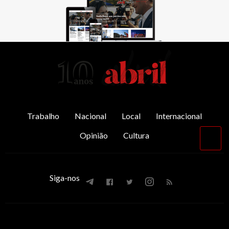
AbrilAbril
Trabalho
Nacional
Local
Internacional
Opinião
Cultura
Vol
par
o
top
Siga-nos