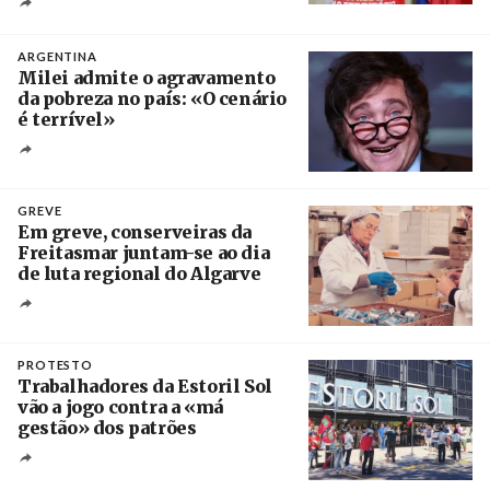
Créditos
Ricardo Leão
ARGENTINA
Milei admite o agravamento
da pobreza no país: «O cenário
é terrível»
Crédito
GREVE
Em greve, conserveiras da
Freitasmar juntam-se ao dia
de luta regional do Algarve
Crédito
PROTESTO
Trabalhadores da Estoril Sol
vão a jogo contra a «má
gestão» dos patrões