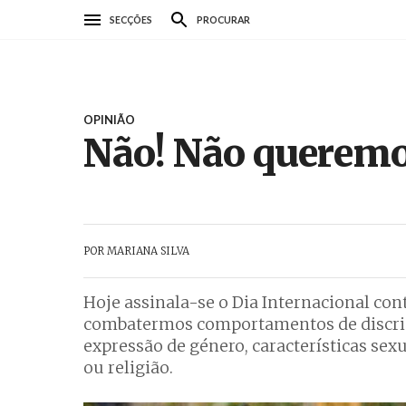
Passar
SECÇÕES
PROCURAR
para
o
conteúdo
principal
OPINIÃO
Não! Não queremo
POR
MARIANA SILVA
Hoje assinala-se o Dia Internacional con
combatermos comportamentos de discrimi
expressão de género, características sexua
ou religião.