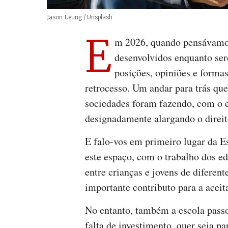
Créditos
Jason Leung / Unsplash
E
m 2026, quando pensávamos
desenvolvidos enquanto ser
posições, opiniões e formas
retrocesso. Um andar para trás qu
sociedades foram fazendo, com o es
designadamente alargando o direit
E falo-vos em primeiro lugar da E
este espaço, com o trabalho dos e
entre crianças e jovens de diferen
importante contributo para a aceita
No entanto, também a escola passo
falta de investimento, quer seja par