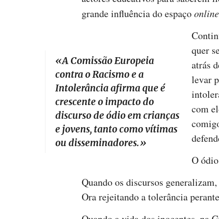
grande influência do espaço
online
Contin
quer s
«A Comissão Europeia
atrás 
contra o Racismo e a
levar 
Intolerância afirma que é
intole
crescente o impacto do
com el
discurso de ódio em crianças
comigo
e jovens, tanto como vítimas
defend
ou disseminadores.
»
O ódio
Quando os discursos generalizam, 
Ora rejeitando a tolerância perante
Quando a vida dos inocentes, na Gu