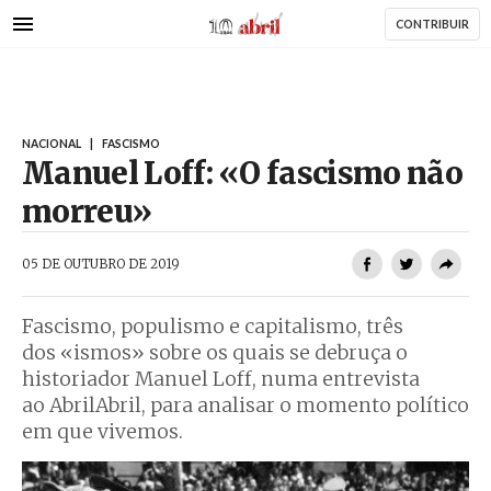
AbrilAbril
Passar
CONTRIBUIR
para
o
conteúdo
principal
NACIONAL
|
FASCISMO
Manuel Loff: «O fascismo não
morreu»
AbrilAbril
05 DE OUTUBRO DE 2019
Fascismo, populismo e capitalismo, três
dos «ismos» sobre os quais se debruça o
historiador Manuel Loff, numa entrevista
ao AbrilAbril, para analisar o momento político
em que vivemos.