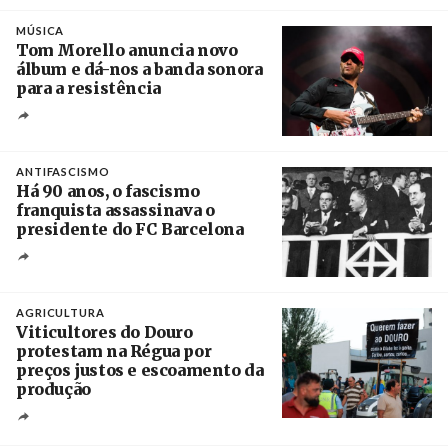
Crédito
MÚSICA
Tom Morello anuncia novo
álbum e dá-nos a banda sonora
para a resistência
Crédito
ANTIFASCISMO
Há 90 anos, o fascismo
franquista assassinava o
presidente do FC Barcelona
Crédito
AGRICULTURA
Viticultores do Douro
protestam na Régua por
preços justos e escoamento da
produção
Créditos
Pedro Sarmento Costa / Agência Lusa