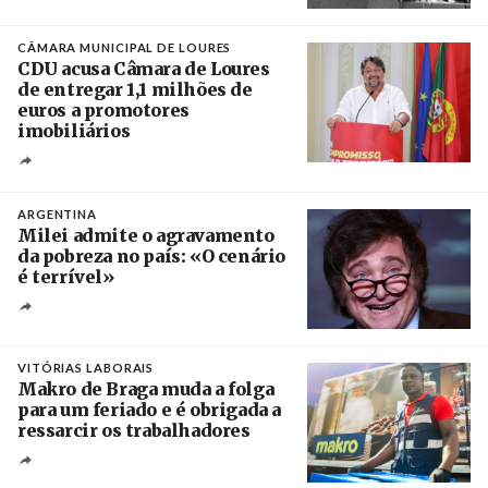
Créditos
/ CGTP-IN
CÂMARA MUNICIPAL DE LOURES
CDU acusa Câmara de Loures
de entregar 1,1 milhões de
euros a promotores
imobiliários
Créditos
Ricardo Leão
ARGENTINA
Milei admite o agravamento
da pobreza no país: «O cenário
é terrível»
Crédito
VITÓRIAS LABORAIS
Makro de Braga muda a folga
para um feriado e é obrigada a
ressarcir os trabalhadores