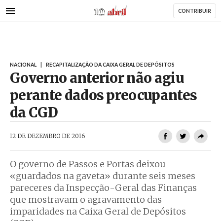
AbrilAbril
Passar
CONTRIBUIR
para
o
conteúdo
principal
NACIONAL
|
RECAPITALIZAÇÃO DA CAIXA GERAL DE DEPÓSITOS
Governo anterior não agiu
perante dados preocupantes
da CGD
AbrilAbril
12 DE DEZEMBRO DE 2016
O governo de Passos e Portas deixou
«guardados na gaveta» durante seis meses
pareceres da Inspecção-Geral das Finanças
que mostravam o agravamento das
imparidades na Caixa Geral de Depósitos