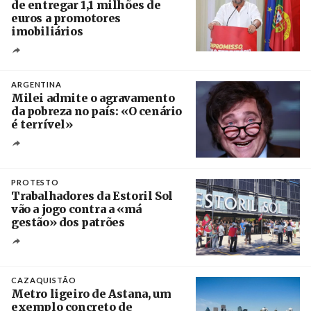
de entregar 1,1 milhões de
euros a promotores
imobiliários
Créditos
Ricardo Leão
ARGENTINA
Milei admite o agravamento
da pobreza no país: «O cenário
é terrível»
Crédito
PROTESTO
Trabalhadores da Estoril Sol
vão a jogo contra a «má
gestão» dos patrões
Créditos
/ SHS
CAZAQUISTÃO
Metro ligeiro de Astana, um
exemplo concreto de