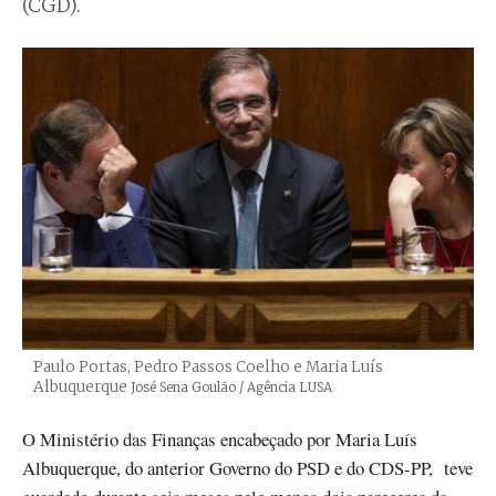
(CGD).
Paulo Portas, Pedro Passos Coelho e Maria Luís
Albuquerque
Créditos
José Sena Goulão / Agência LUSA
O Ministério das Finanças encabeçado por Maria Luís
Albuquerque, do anterior Governo do PSD e do CDS-PP, teve