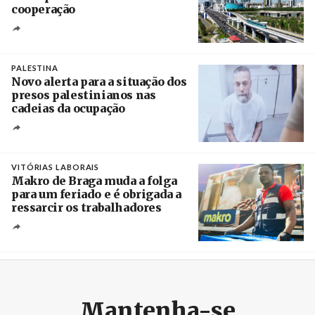
cooperação
Créditos
/ Xinhua
PALESTINA
Novo alerta para a situação dos
presos palestinianos nas
cadeias da ocupação
Créditos
/ European Public Health Association
VITÓRIAS LABORAIS
Makro de Braga muda a folga
para um feriado e é obrigada a
ressarcir os trabalhadores
Crédito
Mantenha-se