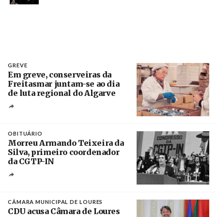
GREVE
Em greve, conserveiras da
Freitasmar juntam-se ao dia
de luta regional do Algarve
Crédito
OBITUÁRIO
Morreu Armando Teixeira da
Silva, primeiro coordenador
da CGTP-IN
Créditos
/ CGTP-IN
CÂMARA MUNICIPAL DE LOURES
CDU acusa Câmara de Loures