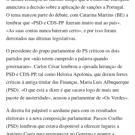
anunciava a decisão sobre a aplicação de sanções a Portugal.
O tema marcou parte do debate, com Catarina Martins (BE) a
lembrar que «PSD e CDS-PP fizeram muito mal ao país».
«As suas contas nunca bateram certo», e por isso foram
derrotados nas últimas legislativas.
O presidente do grupo parlamentar do PS criticou os dois
partidos por «não terem cumprido a palavra quando
governaram». Carlos César lembrou a «pesada herança» de
PSD e CDS-PP, tal como Heloísa Apolónia, que deixou fortes
críticas à antiga titular das Finanças, Maria Luís Albuquerque
(PSD). «O que está a dizer é que sacava logo de mais um
pacote de austeridade», acusou a parlamentar de «Os Verdes».
À direita foi palpável o azedume para com os resultados
eleitorais e a nova composição parlamentar. Passos Coelho
(PSD) lembrou que estava disponível a oferecer lugares a
António Costa para permanecer no Governo e manter a