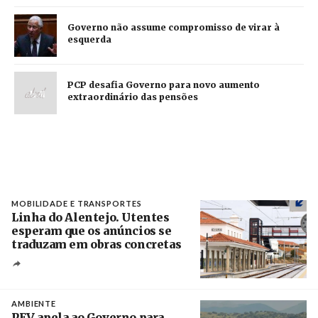
Governo não assume compromisso de virar à
esquerda
PCP desafia Governo para novo aumento
extraordinário das pensões
MOBILIDADE E TRANSPORTES
Linha do Alentejo. Utentes
esperam que os anúncios se
traduzam em obras concretas
Créditos
/ IP
AMBIENTE
PEV apela ao Governo para