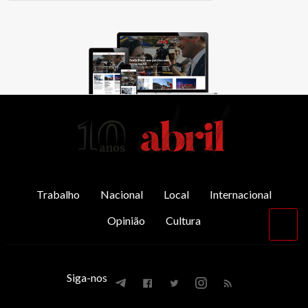
AbrilAbril
Trabalho
Nacional
Local
Internacional
Opinião
Cultura
Vol
par
o
top
Siga-nos