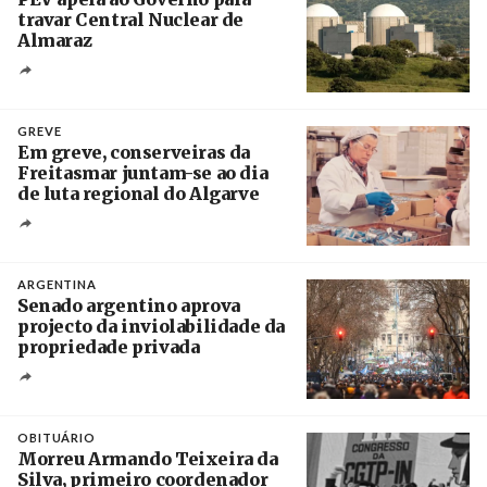
travar Central Nuclear de
Almaraz
Crédito
GREVE
Em greve, conserveiras da
Freitasmar juntam-se ao dia
de luta regional do Algarve
Crédito
ARGENTINA
Senado argentino aprova
projecto da inviolabilidade da
propriedade privada
Créditos
Leandro Teysseire / Página 12
OBITUÁRIO
Morreu Armando Teixeira da
Silva, primeiro coordenador