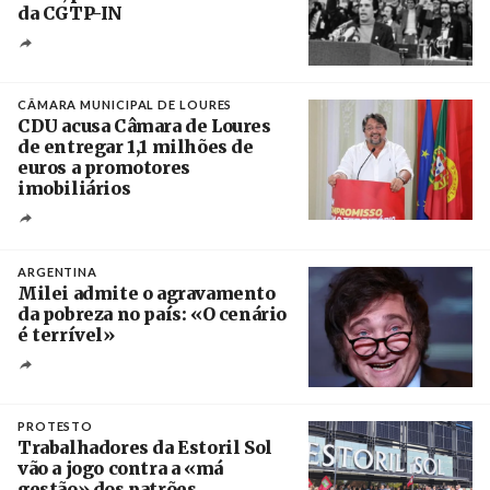
da CGTP-IN
Créditos
/ CGTP-IN
CÂMARA MUNICIPAL DE LOURES
CDU acusa Câmara de Loures
de entregar 1,1 milhões de
euros a promotores
imobiliários
Créditos
Ricardo Leão
ARGENTINA
Milei admite o agravamento
da pobreza no país: «O cenário
é terrível»
Crédito
PROTESTO
Trabalhadores da Estoril Sol
vão a jogo contra a «má
gestão» dos patrões