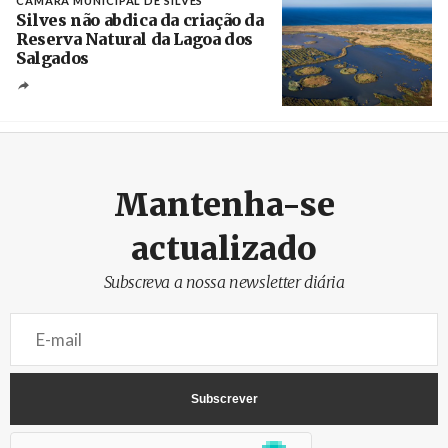
CÂMARA MUNICIPAL DE SILVES
Silves não abdica da criação da
Reserva Natural da Lagoa dos
Salgados
Créditos
/ Câmara Municipal de Silves
Mantenha-se
actualizado
Subscreva a nossa newsletter diária