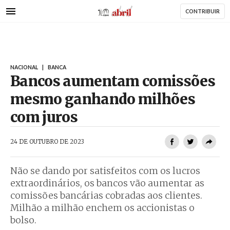
AbrilAbril
Passar
CONTRIBUIR
para
o
conteúdo
principal
NACIONAL
|
BANCA
Bancos aumentam comissões
mesmo ganhando milhões
com juros
AbrilAbril
24 DE OUTUBRO DE 2023
Não se dando por satisfeitos com os lucros
extraordinários, os bancos vão aumentar as
comissões bancárias cobradas aos clientes.
Milhão a milhão enchem os accionistas o
bolso.