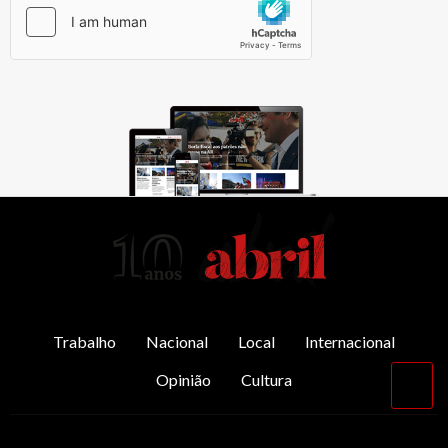
AbrilAbril
Trabalho
Nacional
Local
Internacional
Opinião
Cultura
Vol
par
o
top