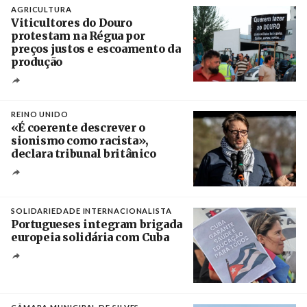
AGRICULTURA
Viticultores do Douro
protestam na Régua por
preços justos e escoamento da
produção
Créditos
Pedro Sarmento Costa / Agência Lusa
REINO UNIDO
«É coerente descrever o
sionismo como racista»,
declara tribunal britânico
Créditos
Rob Browne / The Cradle
SOLIDARIEDADE INTERNACIONALISTA
Portugueses integram brigada
europeia solidária com Cuba
Créditos
Manuel de Almeida / Agência Lusa