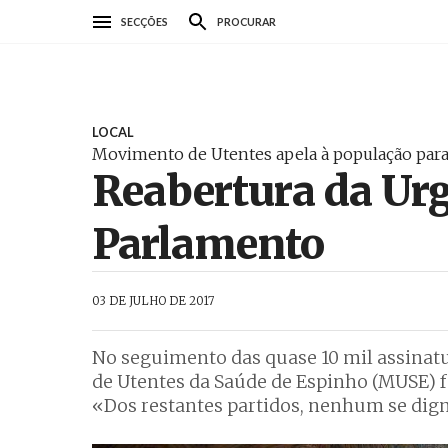
Passar
SECÇÕES
PROCURAR
para
o
conteúdo
principal
LOCAL
Movimento de Utentes apela à população par
Reabertura da Urg
Parlamento
AbrilAbril
03 DE JULHO DE 2017
No seguimento das quase 10 mil assinat
de Utentes da Saúde de Espinho (MUSE) f
«Dos restantes partidos, nenhum se dig