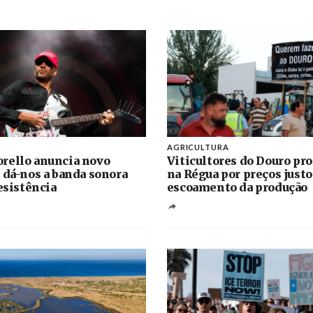
AGRICULTURA
rello anuncia novo
Viticultores do Douro pr
 dá-nos a banda sonora
na Régua por preços justo
resistência
escoamento da produção