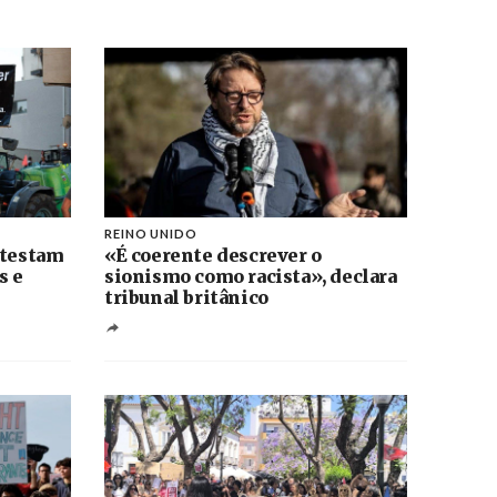
REINO UNIDO
otestam
«É coerente descrever o
s e
sionismo como racista», declara
tribunal britânico