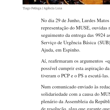
Créditos
Tiago Petinga / Agência Lusa
No dia 29 de Junho, Lurdes Matos
representação do MUSE, ouvidas n
seguimento da entrega das 9924 as
Serviço de Urgência Básica (SUB)
Ajuda, em Espinho.
Aí, reafirmaram os argumentos «q
possível cumprir esta aspiração d
tiveram o PCP e o PS a escutá-las.
Num comunicado enviado às redac
solidariedade com a causa do MU
plenário da Assembleia da Repúbl
de resolução, algo que garante que