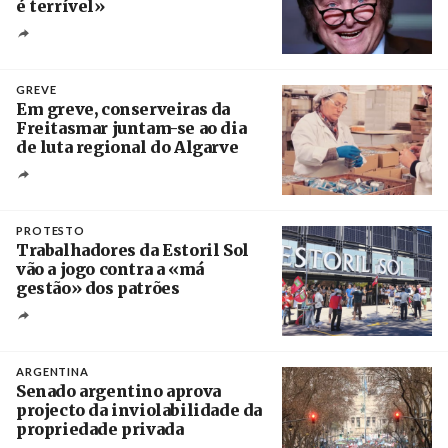
é terrível»
Crédito
GREVE
Em greve, conserveiras da
Freitasmar juntam-se ao dia
de luta regional do Algarve
Crédito
PROTESTO
Trabalhadores da Estoril Sol
vão a jogo contra a «má
gestão» dos patrões
Créditos
/ SHS
ARGENTINA
Senado argentino aprova
projecto da inviolabilidade da
propriedade privada