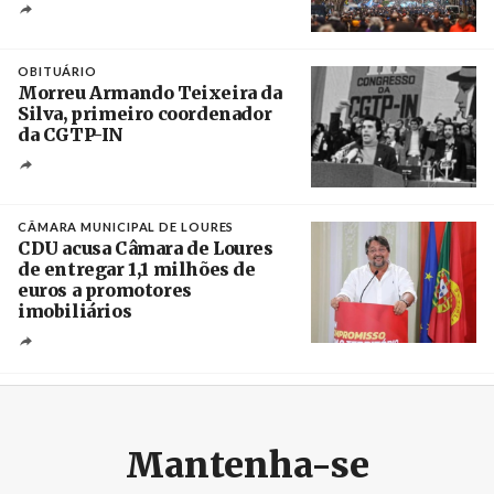
Créditos
Leandro Teysseire / Página 12
OBITUÁRIO
Morreu Armando Teixeira da
Silva, primeiro coordenador
da CGTP-IN
Créditos
/ CGTP-IN
CÂMARA MUNICIPAL DE LOURES
CDU acusa Câmara de Loures
de entregar 1,1 milhões de
euros a promotores
imobiliários
Créditos
Ricardo Leão
Mantenha-se