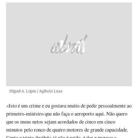
Créditos
Miguel A. Lopes / Agência Lusa
«Isto é um crime e eu gostava muito de pedir pessoalmente ao
primeiro-ministro que não faça o aeroporto aqui. Não quero
que os meus netos sejam acordados de cinco em cinco
minutos pelo ronco de quatro motores de grande capacidade.
Cento e trinta decibéis já não é ruído, é dor e provoca a