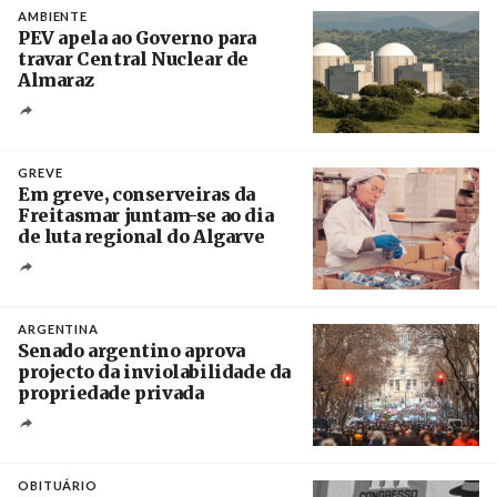
AMBIENTE
PEV apela ao Governo para
travar Central Nuclear de
Almaraz
Crédito
GREVE
Em greve, conserveiras da
Freitasmar juntam-se ao dia
de luta regional do Algarve
Crédito
ARGENTINA
Senado argentino aprova
projecto da inviolabilidade da
propriedade privada
Créditos
Leandro Teysseire / Página 12
OBITUÁRIO