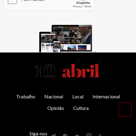
AbrilAbril
Trabalho
Nacional
Local
Internacional
Opinião
Cultura
Vol
par
o
top
Siga-nos