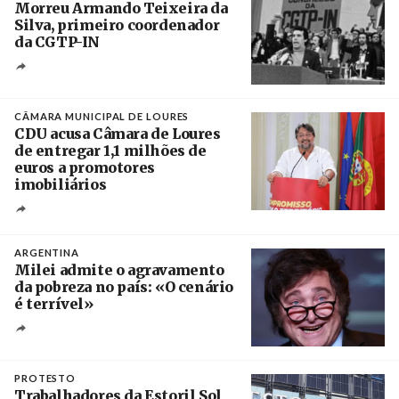
Morreu Armando Teixeira da
Silva, primeiro coordenador
da CGTP-IN
Créditos
/ CGTP-IN
CÂMARA MUNICIPAL DE LOURES
CDU acusa Câmara de Loures
de entregar 1,1 milhões de
euros a promotores
imobiliários
Créditos
Ricardo Leão
ARGENTINA
Milei admite o agravamento
da pobreza no país: «O cenário
é terrível»
Crédito
PROTESTO
Trabalhadores da Estoril Sol