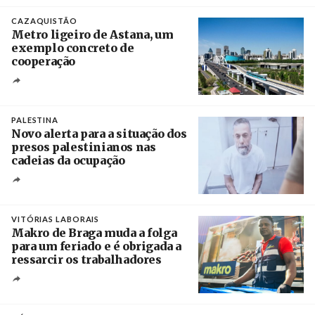
Crédito
CAZAQUISTÃO
Metro ligeiro de Astana, um
exemplo concreto de
cooperação
Créditos
/ Xinhua
PALESTINA
Novo alerta para a situação dos
presos palestinianos nas
cadeias da ocupação
Créditos
/ European Public Health Association
VITÓRIAS LABORAIS
Makro de Braga muda a folga
para um feriado e é obrigada a
ressarcir os trabalhadores
Crédito