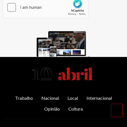
AbrilAbril
Trabalho
Nacional
Local
Internacional
Opinião
Cultura
Vol
par
o
top