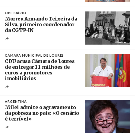
Crédito
OBITUÁRIO
Morreu Armando Teixeira da
Silva, primeiro coordenador
da CGTP-IN
Créditos
/ CGTP-IN
CÂMARA MUNICIPAL DE LOURES
CDU acusa Câmara de Loures
de entregar 1,1 milhões de
euros a promotores
imobiliários
Créditos
Ricardo Leão
ARGENTINA
Milei admite o agravamento
da pobreza no país: «O cenário
é terrível»