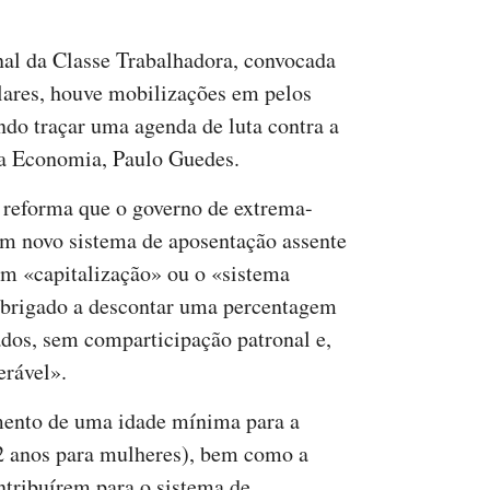
al da Classe Trabalhadora, convocada
lares, houve mobilizações em pelos
ndo traçar uma agenda de luta contra a
da Economia, Paulo Guedes.
a reforma que o governo de extrema-
 um novo sistema de aposentação assente
am «capitalização» ou o «sistema
 obrigado a descontar uma percentagem
ados, sem comparticipação patronal e,
erável».
imento de uma idade mínima para a
2 anos para mulheres), bem como a
ntribuírem para o sistema de