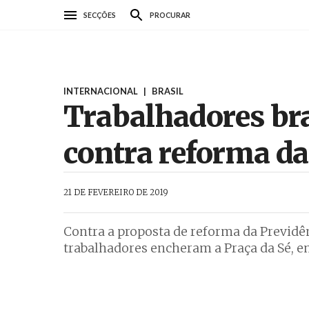
Passar
SECÇÕES
PROCURAR
para
o
conteúdo
principal
INTERNACIONAL
|
BRASIL
Trabalhadores bra
contra reforma da
AbrilAbril
21 DE FEVEREIRO DE 2019
Contra a proposta de reforma da Previdên
trabalhadores encheram a Praça da Sé, em