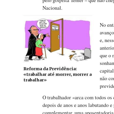
pelo golpista Temer – que não che
Nacional.
No ent
avanço
e, ness
anteri
que o 
sonham
Reforma da Previdência:
capita
«trabalhar até morrer, morrer a
não co
trabalhar»
previd
O trabalhador «arca com todos os c
depois de anos e anos labutando 
complementar, uma aposentadoria 