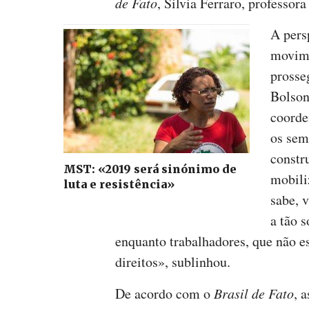
de Fato
, Silvia Ferraro, profess
A pers
movime
prosse
Bolson
coorde
os sem
constr
MST: «2019 será sinónimo de
mobili
luta e resistência»
sabe, 
a tão 
enquanto trabalhadores, que não e
direitos», sublinhou.
De acordo com o
Brasil de Fato
, 