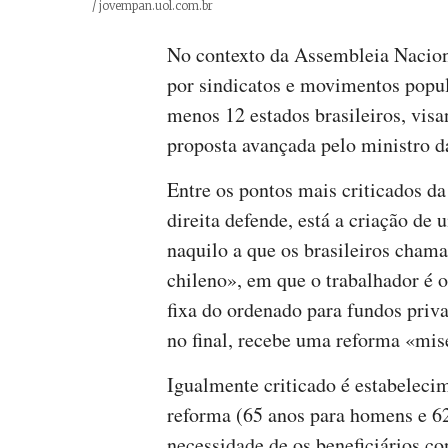
Créditos
/ jovempan.uol.com.br
No contexto da Assembleia Nacion
por sindicatos e movimentos popu
menos 12 estados brasileiros, visa
proposta avançada pelo ministro 
Entre os pontos mais criticados d
direita defende, está a criação de
naquilo a que os brasileiros cham
chileno», em que o trabalhador é
fixa do ordenado para fundos priv
no final, recebe uma reforma «mis
Igualmente criticado é estabelec
reforma (65 anos para homens e 6
necessidade de os beneficiários co