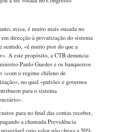
gou a ser votada no Congresso
anto, avisa, é muito mais ousada no
 em direcção à privatização do sistema
e sentido, «é muito pior do que a
or». A este propósito, a CTB denuncia
ministro Paulo Guedes e os banqueiros
 «com o regime chileno de
lização», no qual «patrões e governos
ntribuem para o sistema
enciário».
ustos para no final das contas receber,
e pagando a chamada Previdência
miserável cujo valor não chega a 50%