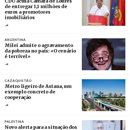
CDU acusa Câmara de Loures
de entregar 1,1 milhões de
euros a promotores
imobiliários
Créditos
Ricardo Leão
ARGENTINA
Milei admite o agravamento
da pobreza no país: «O cenário
é terrível»
Crédito
CAZAQUISTÃO
Metro ligeiro de Astana, um
exemplo concreto de
cooperação
Créditos
/ Xinhua
PALESTINA
Novo alerta para a situação dos