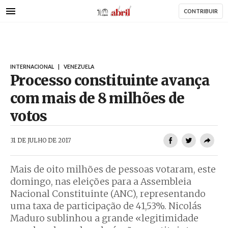
AbrilAbril
Passar
CONTRIBUIR
para
o
conteúdo
principal
INTERNACIONAL
|
VENEZUELA
Processo constituinte avança
com mais de 8 milhões de
votos
AbrilAbril
31 DE JULHO DE 2017
Mais de oito milhões de pessoas votaram, este
domingo, nas eleições para a Assembleia
Nacional Constituinte (ANC), representando
uma taxa de participação de 41,53%. Nicolás
Maduro sublinhou a grande «legitimidade