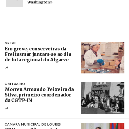
Washington»
GREVE
Em greve, conserveiras da
Freitasmar juntam-se ao dia
de luta regional do Algarve
Crédito
OBITUÁRIO
Morreu Armando Teixeira da
Silva, primeiro coordenador
da CGTP-IN
Créditos
/ CGTP-IN
CÂMARA MUNICIPAL DE LOURES