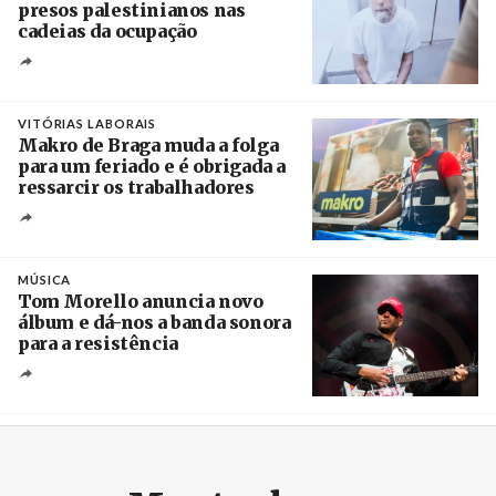
presos palestinianos nas
cadeias da ocupação
Créditos
/ European Public Health Association
VITÓRIAS LABORAIS
Makro de Braga muda a folga
para um feriado e é obrigada a
ressarcir os trabalhadores
Crédito
MÚSICA
Tom Morello anuncia novo
álbum e dá-nos a banda sonora
para a resistência
Crédito