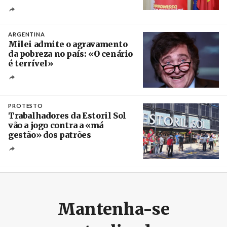
Créditos
Ricardo Leão
ARGENTINA
Milei admite o agravamento
da pobreza no país: «O cenário
é terrível»
Crédito
PROTESTO
Trabalhadores da Estoril Sol
vão a jogo contra a «má
gestão» dos patrões
Créditos
/ SHS
Mantenha-se