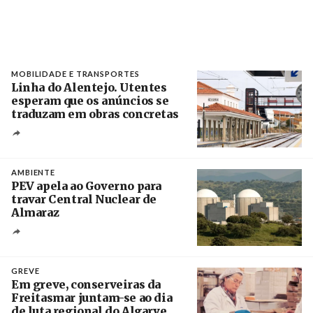
MOBILIDADE E TRANSPORTES
Linha do Alentejo. Utentes
esperam que os anúncios se
traduzam em obras concretas
Créditos
/ IP
AMBIENTE
PEV apela ao Governo para
travar Central Nuclear de
Almaraz
Crédito
GREVE
Em greve, conserveiras da
Freitasmar juntam-se ao dia
de luta regional do Algarve