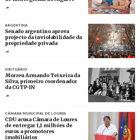
Crédito
ARGENTINA
Senado argentino aprova
projecto da inviolabilidade da
propriedade privada
Créditos
Leandro Teysseire / Página 12
OBITUÁRIO
Morreu Armando Teixeira da
Silva, primeiro coordenador
da CGTP-IN
Créditos
/ CGTP-IN
CÂMARA MUNICIPAL DE LOURES
CDU acusa Câmara de Loures
de entregar 1,1 milhões de
euros a promotores
imobiliários