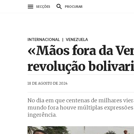
Passar
SECÇÕES
PROCURAR
para
o
conteúdo
principal
INTERNACIONAL
|
VENEZUELA
«Mãos fora da Ve
revolução bolivar
AbrilAbril
18 DE AGOSTO DE 2024
No dia em que centenas de milhares vier
mundo fora houve múltiplas expressões d
ingerência.