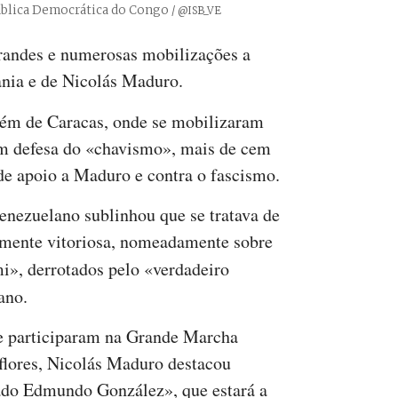
pública Democrática do Congo
Créditos
/ @ISB_VE
grandes e numerosas mobilizações a
ania e de Nicolás Maduro.
lém de Caracas, onde se mobilizaram
em defesa do «chavismo», mais de cem
e apoio a Maduro e contra o fascismo.
venezuelano sublinhou que se tratava de
mente vitoriosa, nomeadamente sobre
», derrotados pelo «verdadeiro
ano.
ue participaram na Grande Marcha
aflores, Nicolás Maduro destacou
tado Edmundo González», que estará a