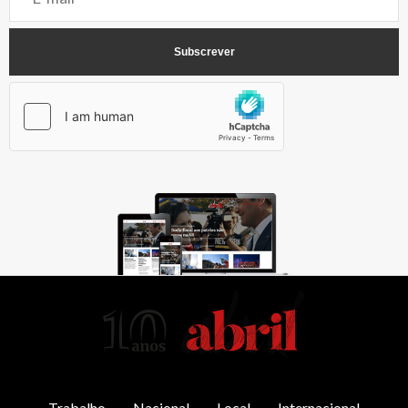
AbrilAbril
Trabalho
Nacional
Local
Internacional