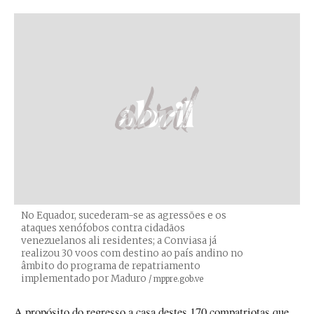
No Equador, sucederam-se as agressões e os
ataques xenófobos contra cidadãos
venezuelanos ali residentes; a Conviasa já
realizou 30 voos com destino ao país andino no
âmbito do programa de repatriamento
implementado por Maduro
Créditos
/ mppre.gob.ve
A propósito do regresso a casa destes 170 compatriotas que