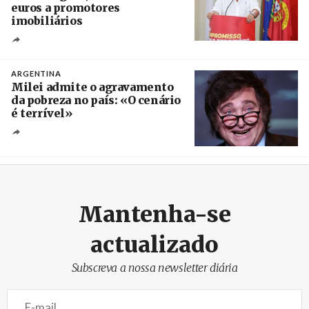
euros a promotores
imobiliários
Créditos
Ricardo Leão
ARGENTINA
Milei admite o agravamento
da pobreza no país: «O cenário
é terrível»
Crédito
Mantenha-se
actualizado
Subscreva a nossa newsletter diária