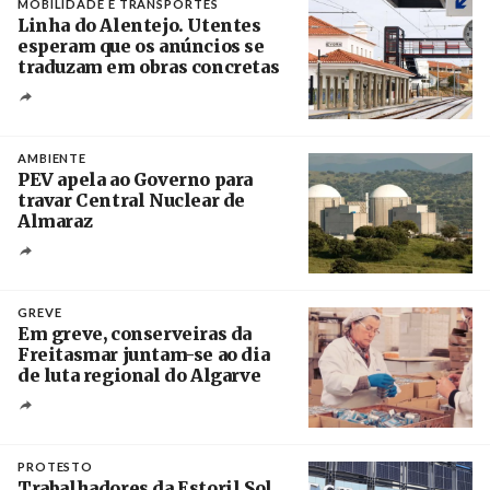
MOBILIDADE E TRANSPORTES
Linha do Alentejo. Utentes
esperam que os anúncios se
traduzam em obras concretas
Créditos
/ IP
AMBIENTE
PEV apela ao Governo para
travar Central Nuclear de
Almaraz
Crédito
GREVE
Em greve, conserveiras da
Freitasmar juntam-se ao dia
de luta regional do Algarve
Crédito
PROTESTO
Trabalhadores da Estoril Sol