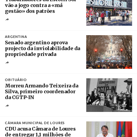
vão a jogo contra a «má
gestão» dos patrões
Créditos
/ SHS
ARGENTINA
Senado argentino aprova
projecto da inviolabilidade da
propriedade privada
Créditos
Leandro Teysseire / Página 12
OBITUÁRIO
Morreu Armando Teixeira da
Silva, primeiro coordenador
da CGTP-IN
Créditos
/ CGTP-IN
CÂMARA MUNICIPAL DE LOURES
CDU acusa Câmara de Loures
de entregar 1,1 milhões de