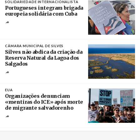
SOLIDARIEDADE INTERNACIONALISTA
Portugueses integram brigada
europeia solidária com Cuba
Créditos
Manuel de Almeida / Agência Lusa
CÂMARA MUNICIPAL DE SILVES
Silves não abdica da criação da
Reserva Natural da Lagoa dos
Salgados
Créditos
/ Câmara Municipal de Silves
EUA
Organizações denunciam
«mentiras do ICE» após morte
de migrante salvadorenho
Créditos
/ TeleSur