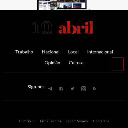
AbrilAbril
Trabalho
Nacional
Local
Internacional
Opinião
Cultura
Vol
par
o
top
Siga-nos
Contribuir
Ficha Técnica
Quem Somos
Contactos