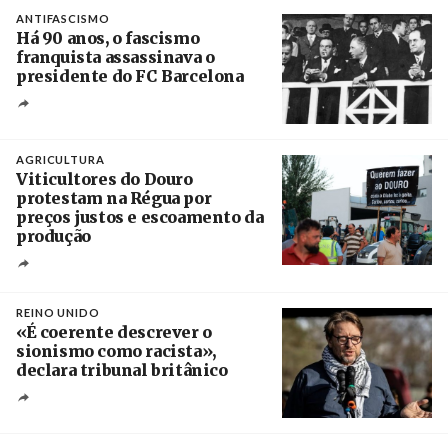
Crédito
ANTIFASCISMO
Há 90 anos, o fascismo
franquista assassinava o
presidente do FC Barcelona
Crédito
AGRICULTURA
Viticultores do Douro
protestam na Régua por
preços justos e escoamento da
produção
Créditos
Pedro Sarmento Costa / Agência Lusa
REINO UNIDO
«É coerente descrever o
sionismo como racista»,
declara tribunal britânico
Créditos
Rob Browne / The Cradle