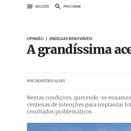
Passar
SECÇÕES
PROCURAR
para
o
conteúdo
principal
OPINIÃO
|
ENERGIAS RENOVÁVEIS
A grandíssima ac
POR
DEMÉTRIO ALVES
Nestas condições, querendo-se enxamear
centenas de intenções para implantar fot
resultados problemáticos.