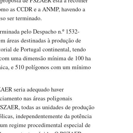
 proposta de PSZAER está a recolher
, como as CCDR e a ANMP, havendo a
sso ser terminado.
rminada pelo Despacho n.º 1532-
 em áreas destinadas à produção de
itorial de Portugal continental, tendo
s com uma dimensão mínima de 100 ha
taica, e 510 polígonos com um mínimo
ZAER seria adequado haver
ciamento nas áreas poligonais
 PSZAER, todas as unidades de produção
eólicas, independentemente da potência
r um regime procedimental especial de