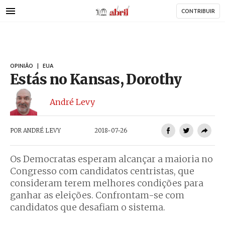
AbrilAbril
Passar
CONTRIBUIR
para
o
conteúdo
principal
OPINIÃO
|
EUA
Estás no Kansas, Dorothy
André Levy
POR
ANDRÉ LEVY
2018-07-26
Os Democratas esperam alcançar a maioria no
Congresso com candidatos centristas, que
consideram terem melhores condições para
ganhar as eleições. Confrontam-se com
candidatos que desafiam o sistema.