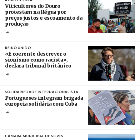
Viticultores do Douro
protestam na Régua por
preços justos e escoamento da
produção
Créditos
Pedro Sarmento Costa / Agência Lusa
REINO UNIDO
«É coerente descrever o
sionismo como racista»,
declara tribunal britânico
Créditos
Rob Browne / The Cradle
SOLIDARIEDADE INTERNACIONALISTA
Portugueses integram brigada
europeia solidária com Cuba
Créditos
Manuel de Almeida / Agência Lusa
CÂMARA MUNICIPAL DE SILVES