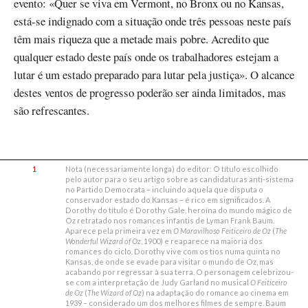
evento: «Quer se viva em Vermont, no Bronx ou no Kansas,
está-se indignado com a situação onde três pessoas neste país
têm mais riqueza que a metade mais pobre. Acredito que
qualquer estado deste país onde os trabalhadores estejam a
lutar é um estado preparado para lutar pela justiça». O alcance
destes ventos de progresso poderão ser ainda limitados, mas
são refrescantes.
1
Nota (necessariamente longa) do editor: O título escolhido
pelo autor para o seu artigo sobre as candidaturas anti-sistema
no Partido Democrata – incluindo aquela que disputa o
conservador estado do Kansas – é rico em significados. A
Dorothy do título é Dorothy Gale, heroína do mundo mágico de
Oz retratado nos romances infantis de Lyman Frank Baum.
Aparece pela primeira vez em
O Maravilhoso Feiticeiro de Oz
(
The
Wonderful Wizard of Oz
, 1900) e reaparece na maioria dos
romances do ciclo. Dorothy vive com os tios numa quinta no
Kansas, de onde se evade para visitar o mundo de Oz, mas
acabando por regressar à sua terra. O personagem celebrizou-
se com a interpretação de Judy Garland no musical
O Feiticeiro
de Oz
(
The Wizard of Oz
) na adaptação do romance ao cinema em
1939 – considerado um dos melhores filmes de sempre. Baum