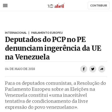
AbrilAbril
Passar
CONTRIBUIR
para
o
conteúdo
principal
INTERNACIONAL
|
PARLAMENTO EUROPEU
Deputados do PCP no PE
denunciam ingerência da UE
na Venezuela
AbrilAbril
04 DE MAIO DE 2018
Para os deputados comunistas, a Resolução do
Parlamento Europeu sobre as Eleições na
Venezuela constitui «uma inaceitável
tentativa de condicionamento da livre
expressão do povo venezuelano».