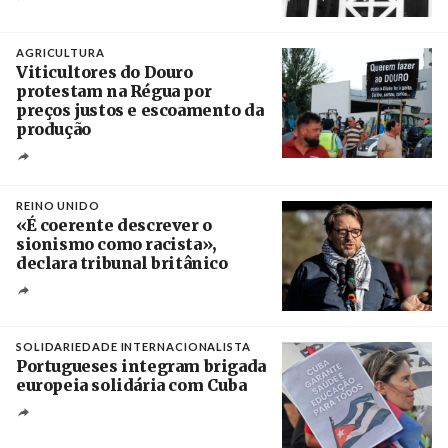
Crédito
AGRICULTURA
Viticultores do Douro
protestam na Régua por
preços justos e escoamento da
produção
Créditos
Pedro Sarmento Costa / Agência Lusa
REINO UNIDO
«É coerente descrever o
sionismo como racista»,
declara tribunal britânico
Créditos
Rob Browne / The Cradle
SOLIDARIEDADE INTERNACIONALISTA
Portugueses integram brigada
europeia solidária com Cuba