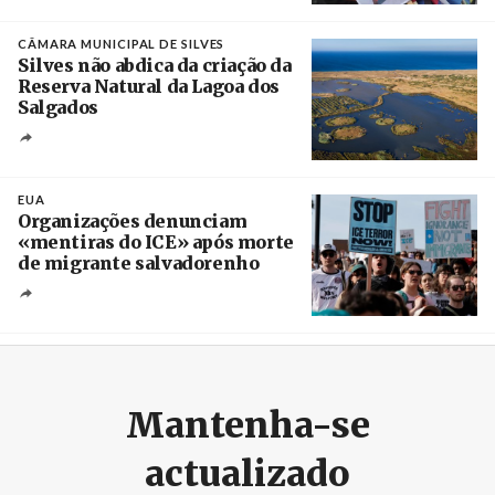
Créditos
Manuel de Almeida / Agência Lusa
CÂMARA MUNICIPAL DE SILVES
Silves não abdica da criação da
Reserva Natural da Lagoa dos
Salgados
Créditos
/ Câmara Municipal de Silves
EUA
Organizações denunciam
«mentiras do ICE» após morte
de migrante salvadorenho
Créditos
/ TeleSur
Mantenha-se
actualizado