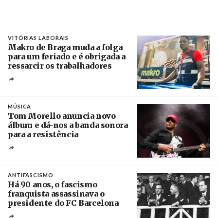
VITÓRIAS LABORAIS
Makro de Braga muda a folga
para um feriado e é obrigada a
ressarcir os trabalhadores
Crédito
MÚSICA
Tom Morello anuncia novo
álbum e dá-nos a banda sonora
para a resistência
Crédito
ANTIFASCISMO
Há 90 anos, o fascismo
franquista assassinava o
presidente do FC Barcelona