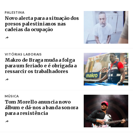
PALESTINA
Novo alerta para a situação dos
presos palestinianos nas
cadeias da ocupação
Créditos
/ European Public Health Association
VITÓRIAS LABORAIS
Makro de Braga muda a folga
para um feriado e é obrigada a
ressarcir os trabalhadores
Crédito
MÚSICA
Tom Morello anuncia novo
álbum e dá-nos a banda sonora
para a resistência