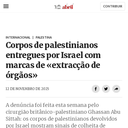
AbrilAbril
Passar
CONTRIBUIR
para
o
conteúdo
principal
INTERNACIONAL
|
PALESTINA
Corpos de palestinianos
entregues por Israel com
marcas de «extracção de
órgãos»
AbrilAbril
12 DE NOVEMBRO DE 2025
A denúncia foi feita esta semana pelo
cirurgião britânico-palestiniano Ghassan Abu
Sittah: os corpos de palestinianos devolvidos
por Israel mostram sinais de colheita de