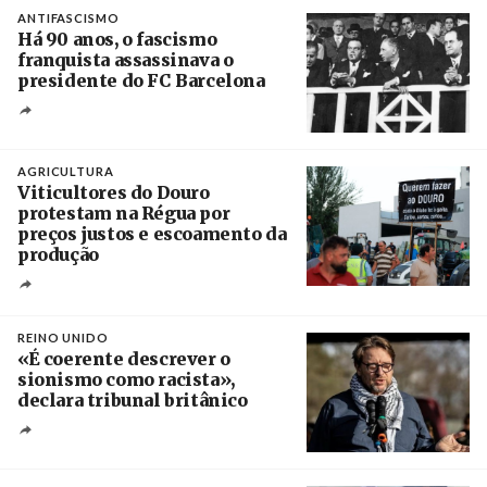
Crédito
ANTIFASCISMO
Há 90 anos, o fascismo
franquista assassinava o
presidente do FC Barcelona
Crédito
AGRICULTURA
Viticultores do Douro
protestam na Régua por
preços justos e escoamento da
produção
Créditos
Pedro Sarmento Costa / Agência Lusa
REINO UNIDO
«É coerente descrever o
sionismo como racista»,
declara tribunal britânico
Créditos
Rob Browne / The Cradle