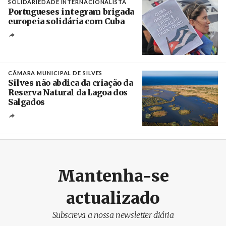
SOLIDARIEDADE INTERNACIONALISTA
Portugueses integram brigada
europeia solidária com Cuba
Créditos
Manuel de Almeida / Agência Lusa
CÂMARA MUNICIPAL DE SILVES
Silves não abdica da criação da
Reserva Natural da Lagoa dos
Salgados
Créditos
/ Câmara Municipal de Silves
Mantenha-se
actualizado
Subscreva a nossa newsletter diária