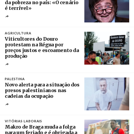
da pobreza no país: «O cenário
é terrível»
Crédito
AGRICULTURA
Viticultores do Douro
protestam na Régua por
preços justos e escoamento da
produção
Créditos
Pedro Sarmento Costa / Agência Lusa
PALESTINA
Novo alerta para a situação dos
presos palestinianos nas
cadeias da ocupação
Créditos
/ European Public Health Association
VITÓRIAS LABORAIS
Makro de Braga muda a folga
para um feriado e é obrigada a