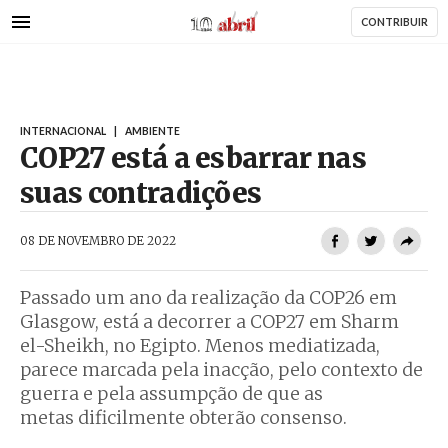
AbrilAbril
Passar
CONTRIBUIR
para
o
conteúdo
principal
INTERNACIONAL
|
AMBIENTE
COP27 está a esbarrar nas
suas contradições
AbrilAbril
08 DE NOVEMBRO DE 2022
Passado um ano da realização da COP26 em
Glasgow, está a decorrer a COP27 em Sharm
el-Sheikh, no Egipto. Menos mediatizada,
parece marcada pela inacção, pelo contexto de
guerra e pela assumpção de que as
metas dificilmente obterão consenso.