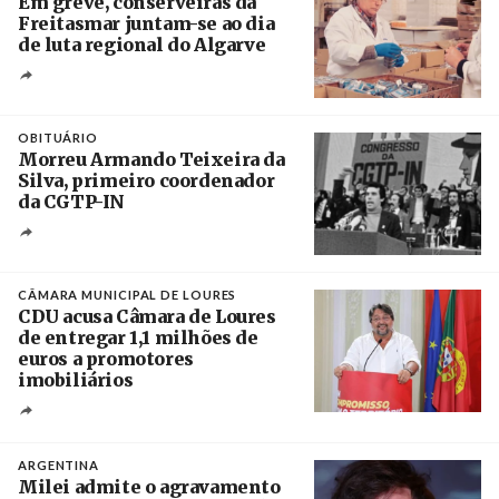
Em greve, conserveiras da
Freitasmar juntam-se ao dia
de luta regional do Algarve
Crédito
OBITUÁRIO
Morreu Armando Teixeira da
Silva, primeiro coordenador
da CGTP-IN
Créditos
/ CGTP-IN
CÂMARA MUNICIPAL DE LOURES
CDU acusa Câmara de Loures
de entregar 1,1 milhões de
euros a promotores
imobiliários
Créditos
Ricardo Leão
ARGENTINA
Milei admite o agravamento