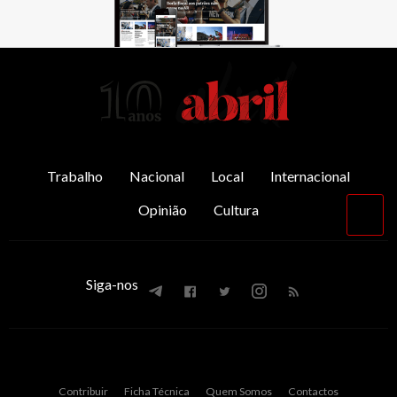
AbrilAbril
Trabalho
Nacional
Local
Internacional
Opinião
Cultura
Vol
par
o
top
Siga-nos
Contribuir
Ficha Técnica
Quem Somos
Contactos