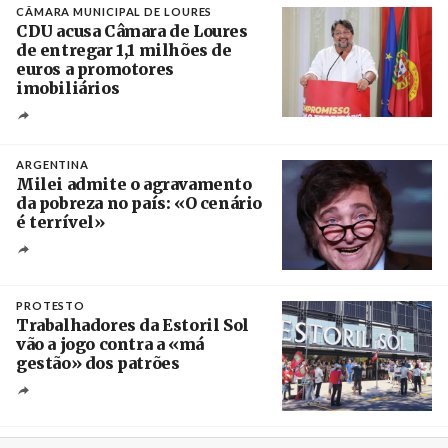
CÂMARA MUNICIPAL DE LOURES
CDU acusa Câmara de Loures
de entregar 1,1 milhões de
euros a promotores
imobiliários
Créditos
Ricardo Leão
ARGENTINA
Milei admite o agravamento
da pobreza no país: «O cenário
é terrível»
Crédito
PROTESTO
Trabalhadores da Estoril Sol
vão a jogo contra a «má
gestão» dos patrões
Créditos
/ SHS