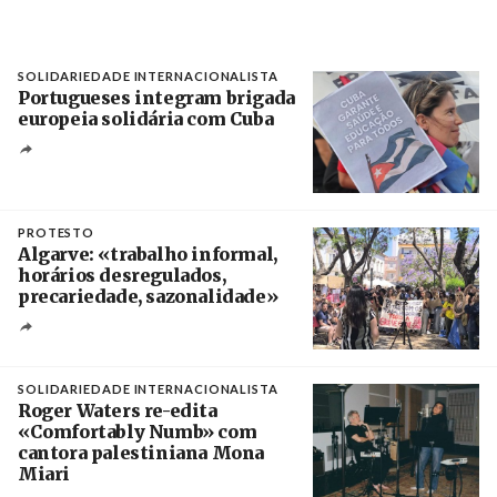
SOLIDARIEDADE INTERNACIONALISTA
Portugueses integram brigada
europeia solidária com Cuba
Créditos
Manuel de Almeida / Agência Lusa
PROTESTO
Algarve: «trabalho informal,
horários desregulados,
precariedade, sazonalidade»
Créditos
/ União dos Sindicatos do Algarve
SOLIDARIEDADE INTERNACIONALISTA
Roger Waters re-edita
«Comfortably Numb» com
cantora palestiniana Mona
Miari