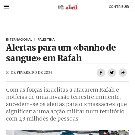
AbrilAbril
Passar
CONTRIBUIR
para
o
conteúdo
principal
INTERNACIONAL
|
PALESTINA
Alertas para um «banho de
sangue» em Rafah
AbrilAbril
10 DE FEVEREIRO DE 2024
Com as forças israelitas a atacarem Rafah e
notícias de uma invasão terrestre iminente,
sucedem-se os alertas para o «massacre» que
significaria uma acção militar num território
com 1,3 milhões de pessoas.