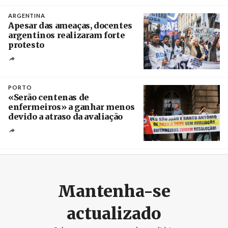
Créditos
/ baochinhphu.vn
ARGENTINA
Apesar das ameaças, docentes
argentinos realizaram forte
protesto
Créditos
Catriel Gallucci Bordoni / Página 12
PORTO
«Serão centenas de
enfermeiros» a ganhar menos
devido a atraso da avaliação
Créditos
Estela Silva / Agência Lusa
Mantenha-se
actualizado