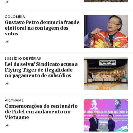
Crédito
COLÔMBIA
Gustavo Petro denuncia fraude
eleitoral na contagem dos
votos
Crédito
SUBSÍDIO DE FÉRIAS
Lei da selva? Sindicato acusa a
Flying Tiger de ilegalidade
no pagamento de subsídios
Créditos
/ UBBO
VIETNAME
Comemorações do centenário
de Fidel em andamento no
Vietname