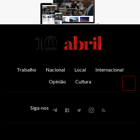
AbrilAbril
Trabalho
Nacional
Local
Internacional
Opinião
Cultura
Vol
par
o
top
Siga-nos