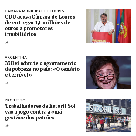
Créditos
/ CGTP-IN
CÂMARA MUNICIPAL DE LOURES
CDU acusa Câmara de Loures
de entregar 1,1 milhões de
euros a promotores
imobiliários
Créditos
Ricardo Leão
ARGENTINA
Milei admite o agravamento
da pobreza no país: «O cenário
é terrível»
Crédito
PROTESTO
Trabalhadores da Estoril Sol
vão a jogo contra a «má
gestão» dos patrões
Créditos
/ SHS