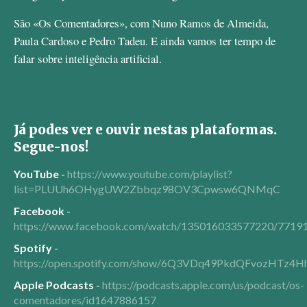
São «Os Comentadores», com Nuno Ramos de Almeida,
Paula Cardoso e Pedro Tadeu. E ainda vamos ter tempo de
falar sobre inteligência artificial.
Já podes ver e ouvir nestas plataformas.
Segue-nos!
YouTube
-
https://www.youtube.com/playlist?
list=PLUUh6OHygUW2Zbbqz98OV3Cpwsw6QNMqC
Facebook
-
https://www.facebook.com/watch/135016033577220/7719
Spotify
-
https://open.spotify.com/show/6Q3VDq49PkdQFvozHTz4H
Apple Podcasts
-
https://podcasts.apple.com/us/podcast/os-
comentadores/id1647886157