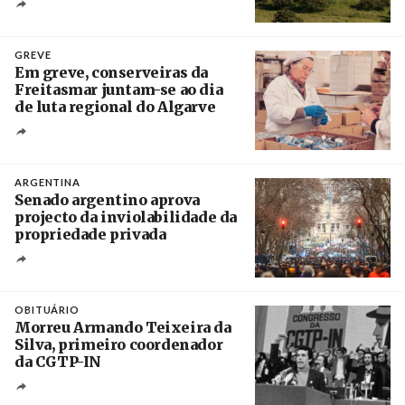
Crédito
GREVE
Em greve, conserveiras da
Freitasmar juntam-se ao dia
de luta regional do Algarve
Crédito
ARGENTINA
Senado argentino aprova
projecto da inviolabilidade da
propriedade privada
Créditos
Leandro Teysseire / Página 12
OBITUÁRIO
Morreu Armando Teixeira da
Silva, primeiro coordenador
da CGTP-IN