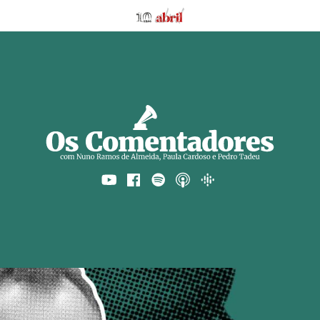
AbrilAbril