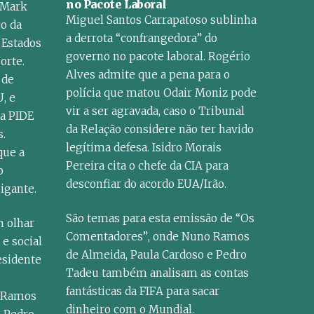
no Pacote Laboral
 Mark
Miguel Santos Carrapatoso sublinha
ço da
a derrota “confrangedora” do
 Estados
governo no pacote laboral. Rogério
orte.
Alves admite que a pena para o
 de
polícia que matou Odair Moniz pode
, e
vir a ser agravada, caso o Tribunal
a PIDE
da Relação considere não ter havido
s.
legítima defesa. Isidro Morais
que a
Pereira cita o chefe da CIA para
o
desconfiar do acordo EUA/Irão.
igante.
São temas para esta emissão de “Os
m olhar
Comentadores”, onde Nuno Ramos
e social
de Almeida, Paula Cardoso e Pedro
esidente
Tadeu também analisam as contas
fantásticas da FIFA para sacar
 Ramos
dinheiro com o Mundial.