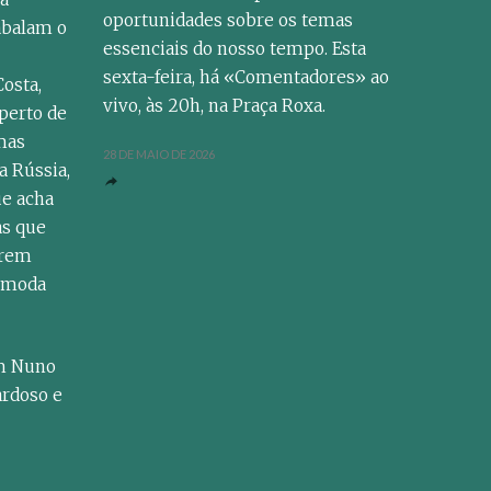
oportunidades sobre os temas
abalam o
essenciais do nosso tempo. Esta
sexta-feira, há «Comentadores» ao
osta,
vivo, às 20h, na Praça Roxa.
perto de
mas
28 DE MAIO DE 2026
a Rússia,
ue acha
as que
erem
à moda
m Nuno
ardoso e