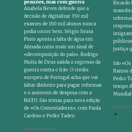
pensões, mas com guerra
Ricardo
Anabela Neves defende que a
manobras
decisão de digitalizar 350 mil
reformas
exames de 160 mil alunos nunca
responsa
podia correr bem. Sérgio Sousa
imigrant
Pinto aponta a falta de água em
públicos
Almada como mais um sinal de
justiça 
«decomposição do país». Rodrigo
Moita de Deus saúda o regresso da
São «Os
guerra contra o Irão. O credor
Ramos d
europeu de Portugal acha que vai
Pedro Ta
faltar dinheiro para pagar reformas
tempo de
e o aumento de despesa com a
Mundial 
NATO. São temas para nova edição
04 DE JULHO
de «Os Comentadores», com Paula
Cardoso e Pedro Tadeu.
11 DE JULHO DE 2026