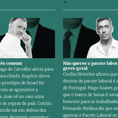
uês comum
Não queres o pacote labora
greve geral
aga de Carvalho alerta para
Cecília Meireles afirma que
ma chinês. Rogério Alves
derrota do pacote laboral é 
 prestígio de Israel foi
de Portugal. Hugo Soares g
com as agressões a
que o banco de horas é uma
as, mas vê no caso uma
benesse para os trabalhado
 às regras do país. Cotrim
Fernando Medina diz que se
iredo sai em defesa dos
aprovar o Pacote Laboral os
eses decentes, comuns e