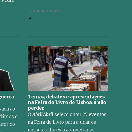
e Pedro
20 DE JUNHO DE 2026
guerra
Temas, debates e apresentações
na Feira do Livro de Lisboa, a não
perder
vada ao
O
AbrilAbril
seleccionou 25 eventos
idámos o
na Feira do Livro para ajudar os
utor do
nossos leitores a aproveitar as
ra