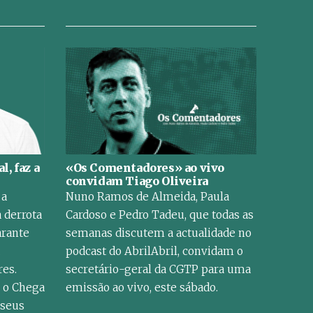
l, faz a
«Os Comentadores» ao vivo
convidam Tiago Oliveira
 a
Nuno Ramos de Almeida, Paula
a derrota
Cardoso e Pedro Tadeu, que todas as
arante
semanas discutem a actualidade no
podcast do AbrilAbril, convidam o
res.
secretário-geral da CGTP para uma
 o Chega
emissão ao vivo, este sábado.
 seus