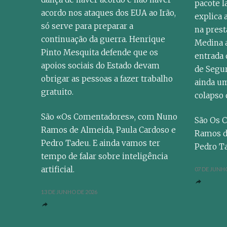
pacote l
acordo nos ataques dos EUA ao Irão,
explica 
só serve para preparar a
na prest
continuação da guerra. Henrique
Medina a
Pinto Mesquita defende que os
entrada 
apoios sociais do Estado devam
de Segu
obrigar as pessoas a fazer trabalho
ainda um
gratuito.
colapso
São «Os Comentadores», com Nuno
São Os 
Ramos de Almeida, Paula Cardoso e
Ramos d
Pedro Tadeu. E ainda vamos ter
Pedro T
tempo de falar sobre inteligência
artificial.
07 DE JUNHO
13 DE JUNHO DE 2026