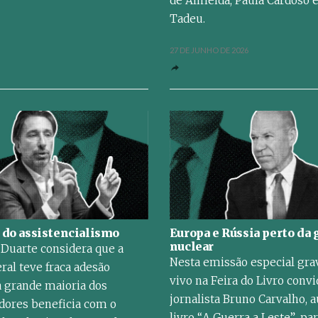
de Almeida, Paula Cardoso 
Tadeu.
27 DE JUNHO DE 2026
 do assistencialismo
Europa e Rússia perto da 
nuclear
Duarte considera que a
Nesta emissão especial gra
ral teve fraca adesão
vivo na Feira do Livro conv
 grande maioria dos
jornalista Bruno Carvalho, a
dores beneficia com o
livro “A Guerra a Leste”, pa