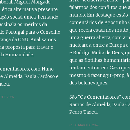
aboral. Miguel Morgado
falarmos dos conflitos que 
a ética alternativa presente
mundo. Em destaque estão
ação social única. Fernando
comentários de Agostinho C
ssinala os méritos da
que receia estarmos muito 
de Portugal para o Conselho
uma guerra aberta, com ar
rança da ONU. Analisamos
nucleares, entre a Europa e 
a proposta para travar o
e Rodrigo Moita de Deus, q
 da Humanidade.
que as flotilhas humanitári
tentam entrar em Gaza qu
Comentadores, com Nuno
mesmo é fazer agit-prop, 
e Almeida, Paula Cardoso e
dos bolcheviques.
adeu.
São “Os Comentadores” co
 DE 2026
Ramos de Almeida, Paula C
Pedro Tadeu.
31 DE MAIO DE 2026