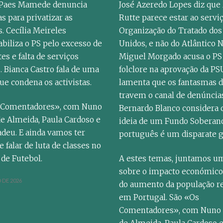
 Paes Mamede denuncia
José Azeredo Lopes diz que
 para privatizar as
Rutte parece estar ao servi
. Cecília Meireles
Organização do Tratado dos
biliza o PS pelo excesso de
Unidos, e não do Atlântico N
es e falta de serviços
Miguel Morgado acusa o PS
. Bianca Castro fala de uma
folclore na aprovação da PSU
que condena os activistas.
lamenta que os fantasmas d
travem o canal de denúncia
 Comentadores», com Nuno
Bernardo Blanco considera 
e Almeida, Paula Cardoso e
ideia de um Fundo Soberan
deu. E ainda vamos ter
português é um disparate g
 falar de luta de classes no
de Futebol.
A estes temas, juntamos u
sobre o impacto económico 
 DE 2026
do aumento da população r
em Portugal. São «Os
Comentadores», com Nuno